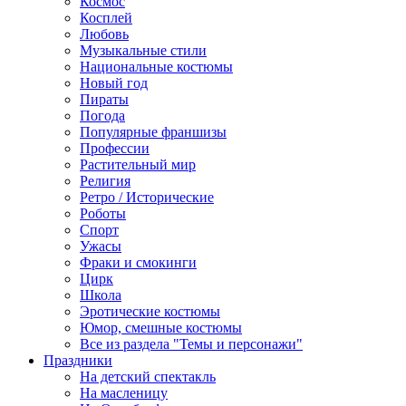
Космос
Косплей
Любовь
Музыкальные стили
Национальные костюмы
Новый год
Пираты
Погода
Популярные франшизы
Профессии
Растительный мир
Религия
Ретро / Исторические
Роботы
Спорт
Ужасы
Фраки и смокинги
Цирк
Школа
Эротические костюмы
Юмор, смешные костюмы
Все из раздела "Темы и персонажи"
Праздники
На детский спектакль
На масленицу