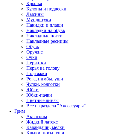
Крылья
Кулоны и подвески
Лысины
Мундштуки
Накидки и плащи
Накладки на обувь
Накладные ногти
Накладные ресницы
Обувь
Оружие
Очки
Перчатки
Перья на голову
Подтяжки
Рога, нимбы, уши
Чулки, колготки
Юбки
Юбки-пачки
Цветные линзы
Все из раздела "Аксессуары"
Грим
Аквагрим
Жидкий латекс
Карандаши, мелки
Клыки, носы, уши