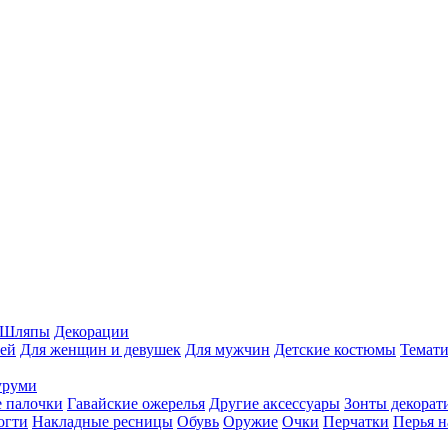
Шляпы
Декорации
ей
Для женщин и девушек
Для мужчин
Детские костюмы
Темати
уруми
 палочки
Гавайские ожерелья
Другие аксессуары
Зонты декорат
огти
Накладные ресницы
Обувь
Оружие
Очки
Перчатки
Перья н