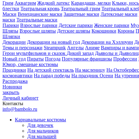
Грим
Аквагрим
Жидкий латекс
Карандаши, мелки
Клыки, нос
блестки
Театральная кровь
Театральный грим
Театральный кле
Маски
Венецианские маски
Защитные маски
Латексные маски
маски
Театральные маски
Парики
Взрослые парики
Детские парики
Женские парики
Муж
Шляпы
Взрослые шляпы
Детские шляпы
Кокошники
Короны
П
Шляпки
Декорации
Декорации на новый год
Декорации на Хэллоуин
Д
Темы и персонажи
Steampunk
Ангелы
Аниме
Вампиры и вамп
Герои мультфильмов и сказок
Дикий запад
Дьяволы и Дьяволи
Новый год
Пираты
Погода
Популярные франшизы
Профессии
Юмор, смешные костюмы
Праздники
На детский спектакль
На масленицу
На Октоберфес
космонавтики
На парад победы
На праздник Осени
На утренн
Распродажа
Новинки
закрыть
Личный кабинет
Контакты
info@bambolo.ru
Карнавальные костюмы
Для девочек
Для мальчиков
Для малышей