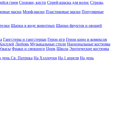
ийся грим
Спонжи, кисти
Спрей-краска для волос
Стразы,
ховые маски
Морф-маски
Пластиковые маски
Популярные
телки
Шапки в виде животных
Шапки фруктов и овощей
да
Гангстеры и гангстерши
Герои игр
Герои кино и комиксов
Косплей
Любовь
Музыкальные стили
Национальные костюмы
Ужасы
Фраки и смокинги
Цирк
Школа
Эротические костюмы
 день Св. Патрика
На Хэллоуин
На 1 апреля
На день