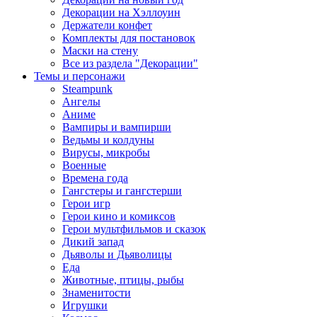
Декорации на Хэллоуин
Держатели конфет
Комплекты для постановок
Маски на стену
Все из раздела "Декорации"
Темы и персонажи
Steampunk
Ангелы
Аниме
Вампиры и вампирши
Ведьмы и колдуны
Вирусы, микробы
Военные
Времена года
Гангстеры и гангстерши
Герои игр
Герои кино и комиксов
Герои мультфильмов и сказок
Дикий запад
Дьяволы и Дьяволицы
Еда
Животные, птицы, рыбы
Знаменитости
Игрушки