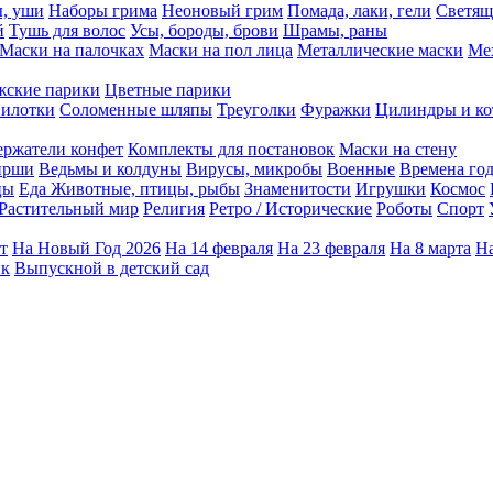
ы, уши
Наборы грима
Неоновый грим
Помада, лаки, гели
Светящ
й
Тушь для волос
Усы, бороды, брови
Шрамы, раны
Маски на палочках
Маски на пол лица
Металлические маски
Ме
ские парики
Цветные парики
илотки
Соломенные шляпы
Треуголки
Фуражки
Цилиндры и ко
ержатели конфет
Комплекты для постановок
Маски на стену
ирши
Ведьмы и колдуны
Вирусы, микробы
Военные
Времена го
цы
Еда
Животные, птицы, рыбы
Знаменитости
Игрушки
Космос
Растительный мир
Религия
Ретро / Исторические
Роботы
Спорт
т
На Новый Год 2026
На 14 февраля
На 23 февраля
На 8 марта
На
ик
Выпускной в детский сад