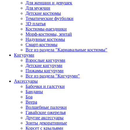
Для женщин и девушек
Для мужчин
Детские костюмы
Тематические футболки
3D платья
Костюмы-наездники
Морф-костюмы, зентай
Надувные костюмы
Смарт-костюмы
Все из раздела "Карнавальные костюмы"
Кигуруми
Взрослые кигуруми
Детские кигуруми
Пижамы кигуруми
Все из раздела "Кигуруми"
Аксессуары
Бабочки и галстуки
Банданы
Боа
Веера
Волшебные палочки
Гавайские ожерелья
Другие аксессуары
Зонты декоративные
Корсет с крыльями