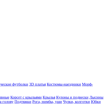
ческие футболки
3D платья
Костюмы-наездники
Морф-
ивные
Корсет с крыльями
Крылья
Кулоны и подвески
Лысины
а голову
Подтяжки
Рога, нимбы, уши
Чулки, колготки
Юбки