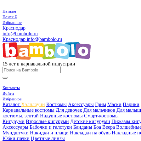
Каталог
0
Поиск
Избранное
Краснодар
info@bambolo.ru
Краснодар
info@bambolo.ru
15 лет в карнавальной индустрии
Контакты
Войти
Избранное
Каталог
Хэлллоуин
Костюмы
Аксессуары
Грим
Маски
Парики
Карнавальные костюмы
Для девочек
Для мальчиков
Для малыш
костюмы, зентай
Надувные костюмы
Смарт-костюмы
Кигуруми
Взрослые кигуруми
Детские кигуруми
Пижамы киг
Аксессуары
Бабочки и галстуки
Банданы
Боа
Веера
Волшебные
Мундштуки
Накидки и плащи
Накладки на обувь
Накладные н
Юбки-пачки
Цветные линзы