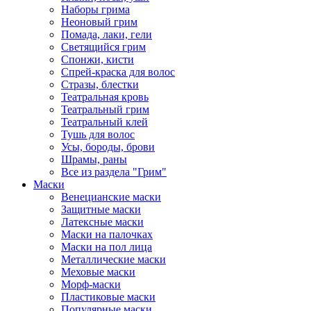
Наборы грима
Неоновый грим
Помада, лаки, гели
Светящийся грим
Спонжи, кисти
Спрей-краска для волос
Стразы, блестки
Театральная кровь
Театральный грим
Театральный клей
Тушь для волос
Усы, бороды, брови
Шрамы, раны
Все из раздела "Грим"
Маски
Венецианские маски
Защитные маски
Латексные маски
Маски на палочках
Маски на пол лица
Металлические маски
Меховые маски
Морф-маски
Пластиковые маски
Популярные маски