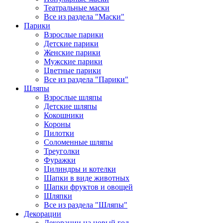
Театральные маски
Все из раздела "Маски"
Парики
Взрослые парики
Детские парики
Женские парики
Мужские парики
Цветные парики
Все из раздела "Парики"
Шляпы
Взрослые шляпы
Детские шляпы
Кокошники
Короны
Пилотки
Соломенные шляпы
Треуголки
Фуражки
Цилиндры и котелки
Шапки в виде животных
Шапки фруктов и овощей
Шляпки
Все из раздела "Шляпы"
Декорации
Декорации на новый год