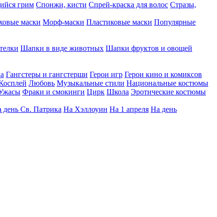
ийся грим
Спонжи, кисти
Спрей-краска для волос
Стразы,
ховые маски
Морф-маски
Пластиковые маски
Популярные
телки
Шапки в виде животных
Шапки фруктов и овощей
да
Гангстеры и гангстерши
Герои игр
Герои кино и комиксов
Косплей
Любовь
Музыкальные стили
Национальные костюмы
Ужасы
Фраки и смокинги
Цирк
Школа
Эротические костюмы
 день Св. Патрика
На Хэллоуин
На 1 апреля
На день