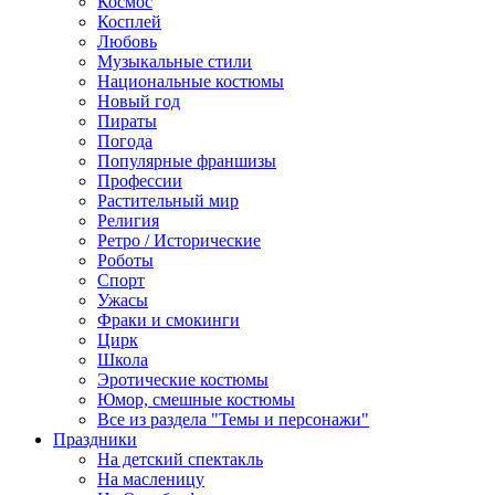
Космос
Косплей
Любовь
Музыкальные стили
Национальные костюмы
Новый год
Пираты
Погода
Популярные франшизы
Профессии
Растительный мир
Религия
Ретро / Исторические
Роботы
Спорт
Ужасы
Фраки и смокинги
Цирк
Школа
Эротические костюмы
Юмор, смешные костюмы
Все из раздела "Темы и персонажи"
Праздники
На детский спектакль
На масленицу