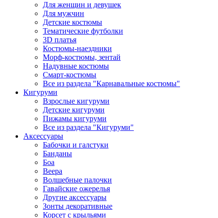
Для женщин и девушек
Для мужчин
Детские костюмы
Тематические футболки
3D платья
Костюмы-наездники
Морф-костюмы, зентай
Надувные костюмы
Смарт-костюмы
Все из раздела "Карнавальные костюмы"
Кигуруми
Взрослые кигуруми
Детские кигуруми
Пижамы кигуруми
Все из раздела "Кигуруми"
Аксессуары
Бабочки и галстуки
Банданы
Боа
Веера
Волшебные палочки
Гавайские ожерелья
Другие аксессуары
Зонты декоративные
Корсет с крыльями