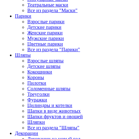
Театральные маски
Все из раздела "Маски"
Парики
Взрослые парики
Детские парики
Женские парики
Мужские парики
Цветные парики
Все из раздела "Парики"
Шляпы
Взрослые шляпы
Детские шляпы
Кокошники
Короны
Пилотки
Соломенные шляпы
Треуголки
Фуражки
Цилиндры и котелки
Шапки в виде животных
Шапки фруктов и овощей
Шляпки
Все из раздела "Шляпы"
Декорации
Декорации на новый год