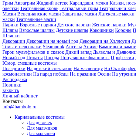
Грим
Аквагрим
Жидкий латекс
Карандаши, мелки
Клыки, нос
блестки
Театральная кровь
Театральный грим
Театральный кле
Маски
Венецианские маски
Защитные маски
Латексные маски
маски
Театральные маски
Парики
Взрослые парики
Детские парики
Женские парики
Муж
Шляпы
Взрослые шляпы
Детские шляпы
Кокошники
Короны
П
Шляпки
Декорации
Декорации на новый год
Декорации на Хэллоуин
Д
Темы и персонажи
Steampunk
Ангелы
Аниме
Вампиры и вамп
Герои мультфильмов и сказок
Дикий запад
Дьяволы и Дьяволи
Новый год
Пираты
Погода
Популярные франшизы
Профессии
Юмор, смешные костюмы
Праздники
На детский спектакль
На масленицу
На Октоберфес
космонавтики
На парад победы
На праздник Осени
На утренн
Распродажа
Новинки
закрыть
Личный кабинет
Контакты
info@bambolo.ru
Карнавальные костюмы
Для девочек
Для мальчиков
Для малышей