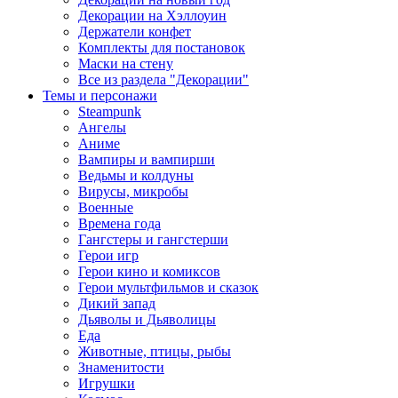
Декорации на Хэллоуин
Держатели конфет
Комплекты для постановок
Маски на стену
Все из раздела "Декорации"
Темы и персонажи
Steampunk
Ангелы
Аниме
Вампиры и вампирши
Ведьмы и колдуны
Вирусы, микробы
Военные
Времена года
Гангстеры и гангстерши
Герои игр
Герои кино и комиксов
Герои мультфильмов и сказок
Дикий запад
Дьяволы и Дьяволицы
Еда
Животные, птицы, рыбы
Знаменитости
Игрушки