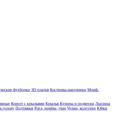
ческие футболки
3D платья
Костюмы-наездники
Морф-
ивные
Корсет с крыльями
Крылья
Кулоны и подвески
Лысины
а голову
Подтяжки
Рога, нимбы, уши
Чулки, колготки
Юбки