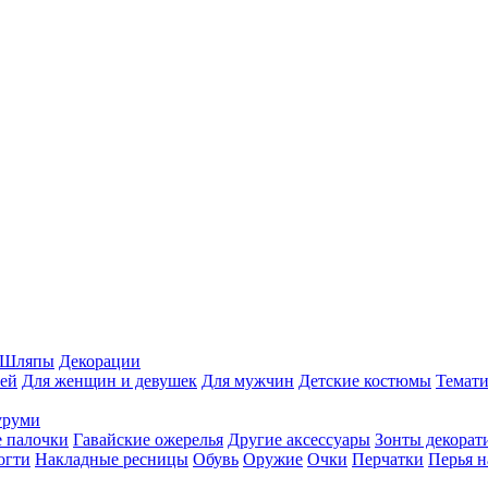
Шляпы
Декорации
ей
Для женщин и девушек
Для мужчин
Детские костюмы
Темати
уруми
 палочки
Гавайские ожерелья
Другие аксессуары
Зонты декорат
огти
Накладные ресницы
Обувь
Оружие
Очки
Перчатки
Перья н