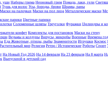
ы, уши
Наборы грима
Неоновый грим
Помада, лаки, гели
Светящ
й
Тушь для волос
Усы, бороды, брови
Шрамы, раны
Маски на палочках
Маски на пол лица
Металлические маски
Ме
ские парики
Цветные парики
илотки
Соломенные шляпы
Треуголки
Фуражки
Цилиндры и ко
ержатели конфет
Комплекты для постановок
Маски на стену
ирши
Ведьмы и колдуны
Вирусы, микробы
Военные
Времена го
цы
Еда
Животные, птицы, рыбы
Знаменитости
Игрушки
Космос
Растительный мир
Религия
Ретро / Исторические
Роботы
Спорт
т
На Новый Год 2026
На 14 февраля
На 23 февраля
На 8 марта
На
ик
Выпускной в детский сад