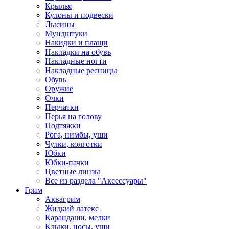
Крылья
Кулоны и подвески
Лысины
Мундштуки
Накидки и плащи
Накладки на обувь
Накладные ногти
Накладные ресницы
Обувь
Оружие
Очки
Перчатки
Перья на голову
Подтяжки
Рога, нимбы, уши
Чулки, колготки
Юбки
Юбки-пачки
Цветные линзы
Все из раздела "Аксессуары"
Грим
Аквагрим
Жидкий латекс
Карандаши, мелки
Клыки, носы, уши