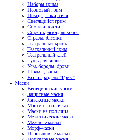
Наборы грима
Неоновый грим
Помада, лаки, гели
Светящийся грим
Спонжи, кисти
Спрей-краска для волос
Стразы, блестки
Театральная кровь
Театральный грим
Театральный клей
Тушь для волос
Усы, бороды, брови
Шрамы, раны
Все из раздела "Грим"
Маски
Венецианские маски
Защитные маски
Латексные маски
Маски на палочках
Маски на пол лица
Металлические маски
Меховые маски
Морф-маски
Пластиковые маски
Популярные маски