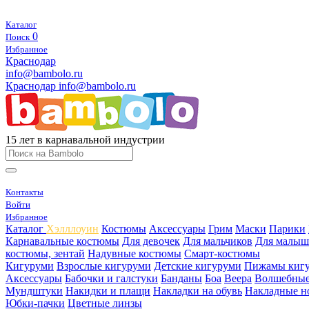
Каталог
0
Поиск
Избранное
Краснодар
info@bambolo.ru
Краснодар
info@bambolo.ru
15 лет в карнавальной индустрии
Контакты
Войти
Избранное
Каталог
Хэлллоуин
Костюмы
Аксессуары
Грим
Маски
Парики
Карнавальные костюмы
Для девочек
Для мальчиков
Для малыш
костюмы, зентай
Надувные костюмы
Смарт-костюмы
Кигуруми
Взрослые кигуруми
Детские кигуруми
Пижамы киг
Аксессуары
Бабочки и галстуки
Банданы
Боа
Веера
Волшебные
Мундштуки
Накидки и плащи
Накладки на обувь
Накладные н
Юбки-пачки
Цветные линзы