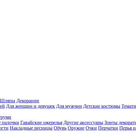
Шляпы
Декорации
ей
Для женщин и девушек
Для мужчин
Детские костюмы
Темати
уруми
 палочки
Гавайские ожерелья
Другие аксессуары
Зонты декорат
огти
Накладные ресницы
Обувь
Оружие
Очки
Перчатки
Перья н