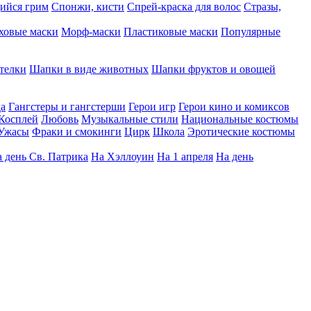
ийся грим
Спонжи, кисти
Спрей-краска для волос
Стразы,
ховые маски
Морф-маски
Пластиковые маски
Популярные
телки
Шапки в виде животных
Шапки фруктов и овощей
да
Гангстеры и гангстерши
Герои игр
Герои кино и комиксов
Косплей
Любовь
Музыкальные стили
Национальные костюмы
Ужасы
Фраки и смокинги
Цирк
Школа
Эротические костюмы
 день Св. Патрика
На Хэллоуин
На 1 апреля
На день