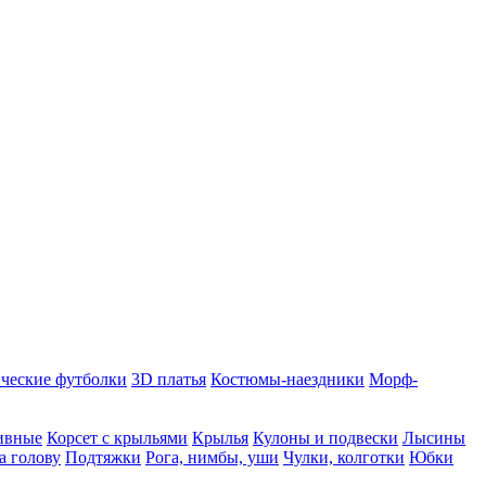
ческие футболки
3D платья
Костюмы-наездники
Морф-
ивные
Корсет с крыльями
Крылья
Кулоны и подвески
Лысины
а голову
Подтяжки
Рога, нимбы, уши
Чулки, колготки
Юбки