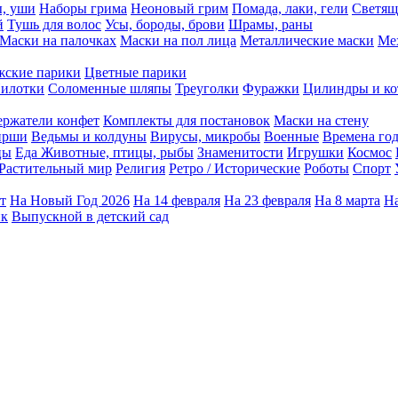
ы, уши
Наборы грима
Неоновый грим
Помада, лаки, гели
Светящ
й
Тушь для волос
Усы, бороды, брови
Шрамы, раны
Маски на палочках
Маски на пол лица
Металлические маски
Ме
ские парики
Цветные парики
илотки
Соломенные шляпы
Треуголки
Фуражки
Цилиндры и ко
ержатели конфет
Комплекты для постановок
Маски на стену
ирши
Ведьмы и колдуны
Вирусы, микробы
Военные
Времена го
цы
Еда
Животные, птицы, рыбы
Знаменитости
Игрушки
Космос
Растительный мир
Религия
Ретро / Исторические
Роботы
Спорт
т
На Новый Год 2026
На 14 февраля
На 23 февраля
На 8 марта
На
ик
Выпускной в детский сад