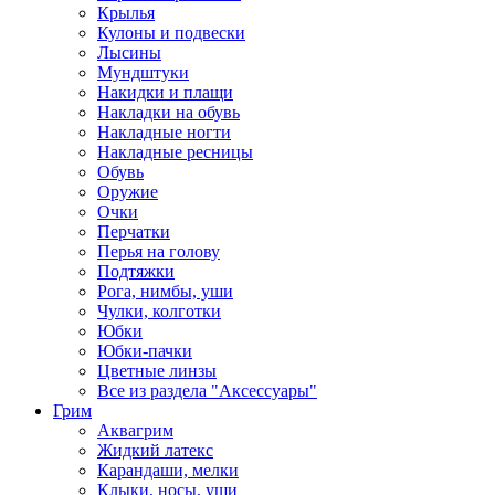
Крылья
Кулоны и подвески
Лысины
Мундштуки
Накидки и плащи
Накладки на обувь
Накладные ногти
Накладные ресницы
Обувь
Оружие
Очки
Перчатки
Перья на голову
Подтяжки
Рога, нимбы, уши
Чулки, колготки
Юбки
Юбки-пачки
Цветные линзы
Все из раздела "Аксессуары"
Грим
Аквагрим
Жидкий латекс
Карандаши, мелки
Клыки, носы, уши