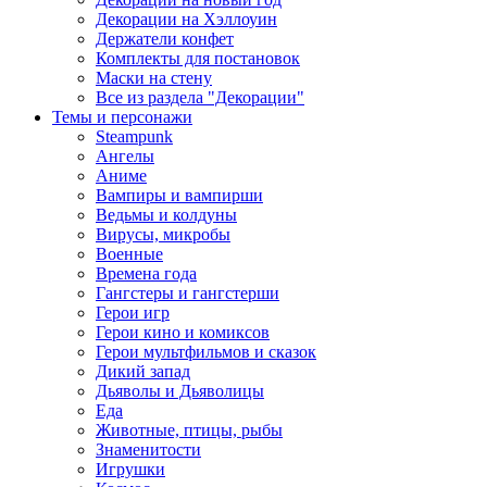
Декорации на Хэллоуин
Держатели конфет
Комплекты для постановок
Маски на стену
Все из раздела "Декорации"
Темы и персонажи
Steampunk
Ангелы
Аниме
Вампиры и вампирши
Ведьмы и колдуны
Вирусы, микробы
Военные
Времена года
Гангстеры и гангстерши
Герои игр
Герои кино и комиксов
Герои мультфильмов и сказок
Дикий запад
Дьяволы и Дьяволицы
Еда
Животные, птицы, рыбы
Знаменитости
Игрушки