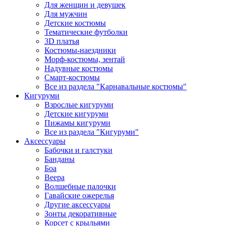
Для женщин и девушек
Для мужчин
Детские костюмы
Тематические футболки
3D платья
Костюмы-наездники
Морф-костюмы, зентай
Надувные костюмы
Смарт-костюмы
Все из раздела "Карнавальные костюмы"
Кигуруми
Взрослые кигуруми
Детские кигуруми
Пижамы кигуруми
Все из раздела "Кигуруми"
Аксессуары
Бабочки и галстуки
Банданы
Боа
Веера
Волшебные палочки
Гавайские ожерелья
Другие аксессуары
Зонты декоративные
Корсет с крыльями