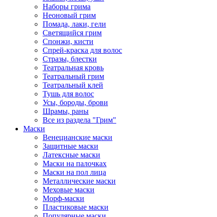
Наборы грима
Неоновый грим
Помада, лаки, гели
Светящийся грим
Спонжи, кисти
Спрей-краска для волос
Стразы, блестки
Театральная кровь
Театральный грим
Театральный клей
Тушь для волос
Усы, бороды, брови
Шрамы, раны
Все из раздела "Грим"
Маски
Венецианские маски
Защитные маски
Латексные маски
Маски на палочках
Маски на пол лица
Металлические маски
Меховые маски
Морф-маски
Пластиковые маски
Популярные маски