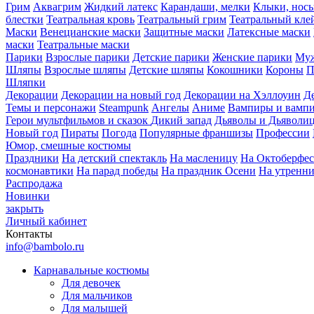
Грим
Аквагрим
Жидкий латекс
Карандаши, мелки
Клыки, нос
блестки
Театральная кровь
Театральный грим
Театральный кле
Маски
Венецианские маски
Защитные маски
Латексные маски
маски
Театральные маски
Парики
Взрослые парики
Детские парики
Женские парики
Муж
Шляпы
Взрослые шляпы
Детские шляпы
Кокошники
Короны
П
Шляпки
Декорации
Декорации на новый год
Декорации на Хэллоуин
Д
Темы и персонажи
Steampunk
Ангелы
Аниме
Вампиры и вамп
Герои мультфильмов и сказок
Дикий запад
Дьяволы и Дьяволи
Новый год
Пираты
Погода
Популярные франшизы
Профессии
Юмор, смешные костюмы
Праздники
На детский спектакль
На масленицу
На Октоберфес
космонавтики
На парад победы
На праздник Осени
На утренн
Распродажа
Новинки
закрыть
Личный кабинет
Контакты
info@bambolo.ru
Карнавальные костюмы
Для девочек
Для мальчиков
Для малышей