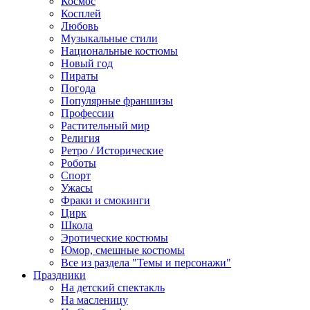
Космос
Косплей
Любовь
Музыкальные стили
Национальные костюмы
Новый год
Пираты
Погода
Популярные франшизы
Профессии
Растительный мир
Религия
Ретро / Исторические
Роботы
Спорт
Ужасы
Фраки и смокинги
Цирк
Школа
Эротические костюмы
Юмор, смешные костюмы
Все из раздела "Темы и персонажи"
Праздники
На детский спектакль
На масленицу