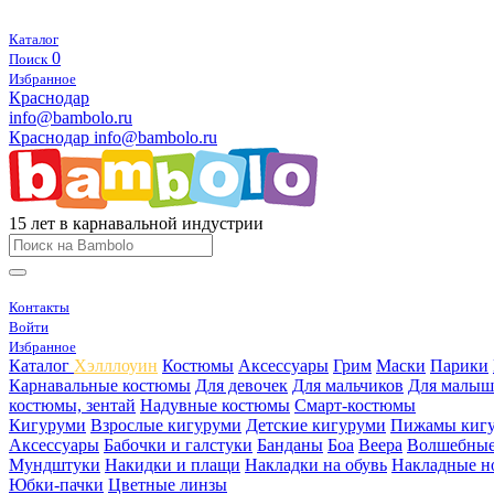
Каталог
0
Поиск
Избранное
Краснодар
info@bambolo.ru
Краснодар
info@bambolo.ru
15 лет в карнавальной индустрии
Контакты
Войти
Избранное
Каталог
Хэлллоуин
Костюмы
Аксессуары
Грим
Маски
Парики
Карнавальные костюмы
Для девочек
Для мальчиков
Для малыш
костюмы, зентай
Надувные костюмы
Смарт-костюмы
Кигуруми
Взрослые кигуруми
Детские кигуруми
Пижамы киг
Аксессуары
Бабочки и галстуки
Банданы
Боа
Веера
Волшебные
Мундштуки
Накидки и плащи
Накладки на обувь
Накладные н
Юбки-пачки
Цветные линзы