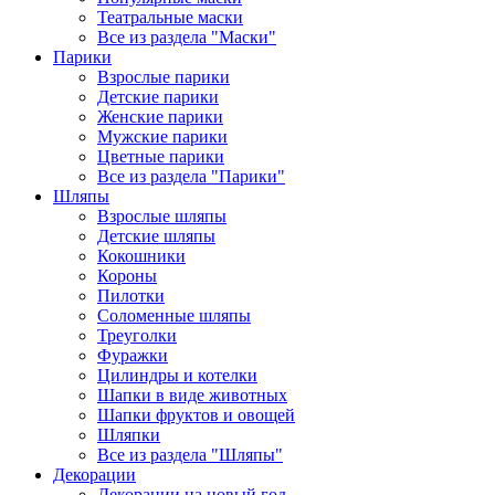
Театральные маски
Все из раздела "Маски"
Парики
Взрослые парики
Детские парики
Женские парики
Мужские парики
Цветные парики
Все из раздела "Парики"
Шляпы
Взрослые шляпы
Детские шляпы
Кокошники
Короны
Пилотки
Соломенные шляпы
Треуголки
Фуражки
Цилиндры и котелки
Шапки в виде животных
Шапки фруктов и овощей
Шляпки
Все из раздела "Шляпы"
Декорации
Декорации на новый год