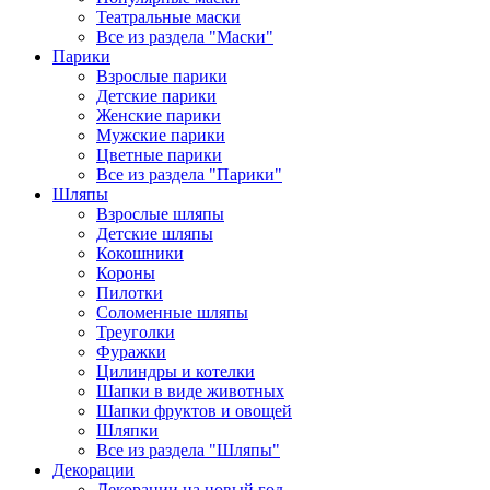
Театральные маски
Все из раздела "Маски"
Парики
Взрослые парики
Детские парики
Женские парики
Мужские парики
Цветные парики
Все из раздела "Парики"
Шляпы
Взрослые шляпы
Детские шляпы
Кокошники
Короны
Пилотки
Соломенные шляпы
Треуголки
Фуражки
Цилиндры и котелки
Шапки в виде животных
Шапки фруктов и овощей
Шляпки
Все из раздела "Шляпы"
Декорации
Декорации на новый год