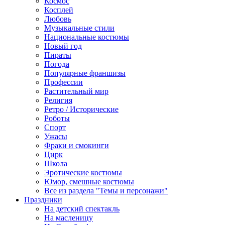
Космос
Косплей
Любовь
Музыкальные стили
Национальные костюмы
Новый год
Пираты
Погода
Популярные франшизы
Профессии
Растительный мир
Религия
Ретро / Исторические
Роботы
Спорт
Ужасы
Фраки и смокинги
Цирк
Школа
Эротические костюмы
Юмор, смешные костюмы
Все из раздела "Темы и персонажи"
Праздники
На детский спектакль
На масленицу