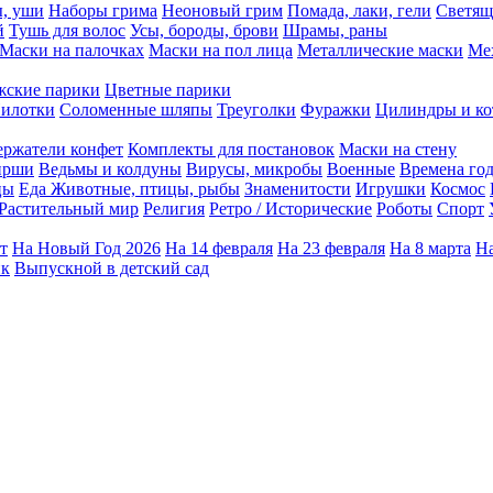
ы, уши
Наборы грима
Неоновый грим
Помада, лаки, гели
Светящ
й
Тушь для волос
Усы, бороды, брови
Шрамы, раны
Маски на палочках
Маски на пол лица
Металлические маски
Ме
ские парики
Цветные парики
илотки
Соломенные шляпы
Треуголки
Фуражки
Цилиндры и ко
ержатели конфет
Комплекты для постановок
Маски на стену
ирши
Ведьмы и колдуны
Вирусы, микробы
Военные
Времена го
цы
Еда
Животные, птицы, рыбы
Знаменитости
Игрушки
Космос
Растительный мир
Религия
Ретро / Исторические
Роботы
Спорт
т
На Новый Год 2026
На 14 февраля
На 23 февраля
На 8 марта
На
ик
Выпускной в детский сад