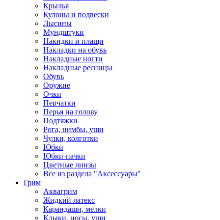
Крылья
Кулоны и подвески
Лысины
Мундштуки
Накидки и плащи
Накладки на обувь
Накладные ногти
Накладные ресницы
Обувь
Оружие
Очки
Перчатки
Перья на голову
Подтяжки
Рога, нимбы, уши
Чулки, колготки
Юбки
Юбки-пачки
Цветные линзы
Все из раздела "Аксессуары"
Грим
Аквагрим
Жидкий латекс
Карандаши, мелки
Клыки, носы, уши