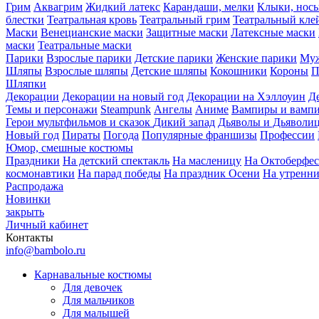
Грим
Аквагрим
Жидкий латекс
Карандаши, мелки
Клыки, нос
блестки
Театральная кровь
Театральный грим
Театральный кле
Маски
Венецианские маски
Защитные маски
Латексные маски
маски
Театральные маски
Парики
Взрослые парики
Детские парики
Женские парики
Муж
Шляпы
Взрослые шляпы
Детские шляпы
Кокошники
Короны
П
Шляпки
Декорации
Декорации на новый год
Декорации на Хэллоуин
Д
Темы и персонажи
Steampunk
Ангелы
Аниме
Вампиры и вамп
Герои мультфильмов и сказок
Дикий запад
Дьяволы и Дьяволи
Новый год
Пираты
Погода
Популярные франшизы
Профессии
Юмор, смешные костюмы
Праздники
На детский спектакль
На масленицу
На Октоберфес
космонавтики
На парад победы
На праздник Осени
На утренн
Распродажа
Новинки
закрыть
Личный кабинет
Контакты
info@bambolo.ru
Карнавальные костюмы
Для девочек
Для мальчиков
Для малышей