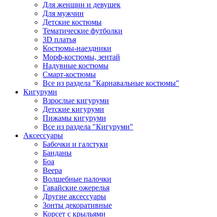
Для женщин и девушек
Для мужчин
Детские костюмы
Тематические футболки
3D платья
Костюмы-наездники
Морф-костюмы, зентай
Надувные костюмы
Смарт-костюмы
Все из раздела "Карнавальные костюмы"
Кигуруми
Взрослые кигуруми
Детские кигуруми
Пижамы кигуруми
Все из раздела "Кигуруми"
Аксессуары
Бабочки и галстуки
Банданы
Боа
Веера
Волшебные палочки
Гавайские ожерелья
Другие аксессуары
Зонты декоративные
Корсет с крыльями