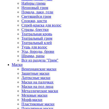
Наборы грима
Неоновый грим
Помада, лаки, гели
Светящийся грим
Спонжи, кисти
Спрей-краска для волос
Стразы, блестки
Театральная кровь
Театральный грим
Театральный клей
Тушь для волос
Усы, бороды, брови
Шрамы, раны
Все из раздела "Грим"
Маски
Венецианские маски
Защитные маски
Латексные маски
Маски на палочках
Маски на пол лица
Металлические маски
Меховые маски
Морф-маски
Пластиковые маски
Популярные маски