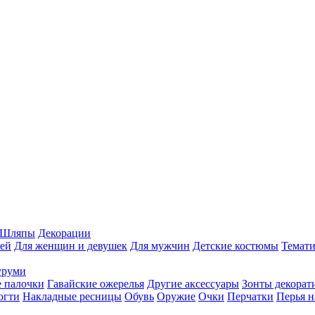
Шляпы
Декорации
ей
Для женщин и девушек
Для мужчин
Детские костюмы
Темати
уруми
 палочки
Гавайские ожерелья
Другие аксессуары
Зонты декорат
огти
Накладные ресницы
Обувь
Оружие
Очки
Перчатки
Перья н