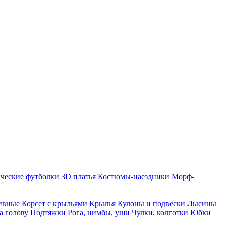
ческие футболки
3D платья
Костюмы-наездники
Морф-
ивные
Корсет с крыльями
Крылья
Кулоны и подвески
Лысины
а голову
Подтяжки
Рога, нимбы, уши
Чулки, колготки
Юбки