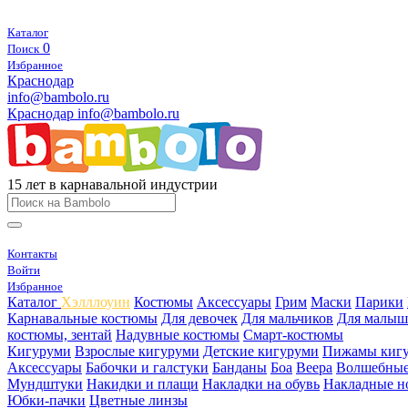
Каталог
0
Поиск
Избранное
Краснодар
info@bambolo.ru
Краснодар
info@bambolo.ru
15 лет в карнавальной индустрии
Контакты
Войти
Избранное
Каталог
Хэлллоуин
Костюмы
Аксессуары
Грим
Маски
Парики
Карнавальные костюмы
Для девочек
Для мальчиков
Для малыш
костюмы, зентай
Надувные костюмы
Смарт-костюмы
Кигуруми
Взрослые кигуруми
Детские кигуруми
Пижамы киг
Аксессуары
Бабочки и галстуки
Банданы
Боа
Веера
Волшебные
Мундштуки
Накидки и плащи
Накладки на обувь
Накладные н
Юбки-пачки
Цветные линзы