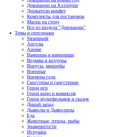
Декорации на Хэллоуин
Держатели конфет
Комплекты для постановок
Маски на стену
Все из раздела "Декорации"
Темы и персонажи
Steampunk
Ангелы
Аниме
Вампиры и вампирши
Ведьмы и колдуны
Вирусы, микробы
Военные
Времена года
Гангстеры и гангстерши
Герои игр
Герои кино и комиксов
Герои мультфильмов и сказок
Дикий запад
Дьяволы и Дьяволицы
Еда
Животные, птицы, рыбы
Знаменитости
Игрушки