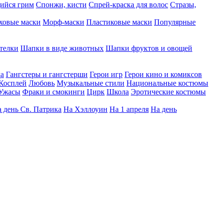
ийся грим
Спонжи, кисти
Спрей-краска для волос
Стразы,
ховые маски
Морф-маски
Пластиковые маски
Популярные
телки
Шапки в виде животных
Шапки фруктов и овощей
да
Гангстеры и гангстерши
Герои игр
Герои кино и комиксов
Косплей
Любовь
Музыкальные стили
Национальные костюмы
Ужасы
Фраки и смокинги
Цирк
Школа
Эротические костюмы
 день Св. Патрика
На Хэллоуин
На 1 апреля
На день