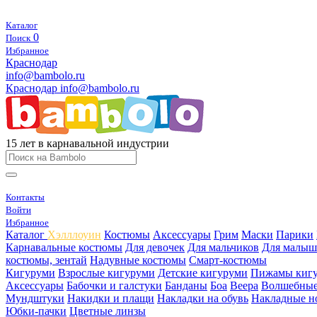
Каталог
0
Поиск
Избранное
Краснодар
info@bambolo.ru
Краснодар
info@bambolo.ru
15 лет в карнавальной индустрии
Контакты
Войти
Избранное
Каталог
Хэлллоуин
Костюмы
Аксессуары
Грим
Маски
Парики
Карнавальные костюмы
Для девочек
Для мальчиков
Для малыш
костюмы, зентай
Надувные костюмы
Смарт-костюмы
Кигуруми
Взрослые кигуруми
Детские кигуруми
Пижамы киг
Аксессуары
Бабочки и галстуки
Банданы
Боа
Веера
Волшебные
Мундштуки
Накидки и плащи
Накладки на обувь
Накладные н
Юбки-пачки
Цветные линзы