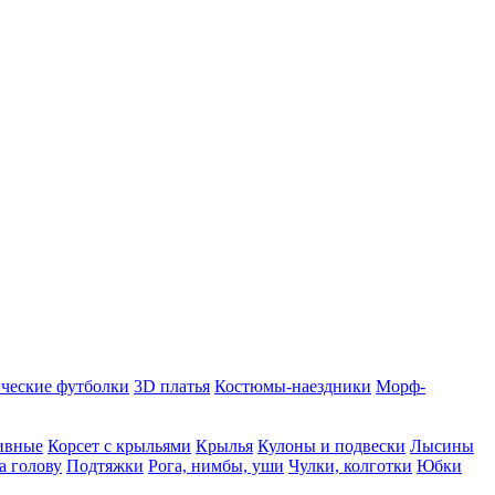
ческие футболки
3D платья
Костюмы-наездники
Морф-
ивные
Корсет с крыльями
Крылья
Кулоны и подвески
Лысины
а голову
Подтяжки
Рога, нимбы, уши
Чулки, колготки
Юбки