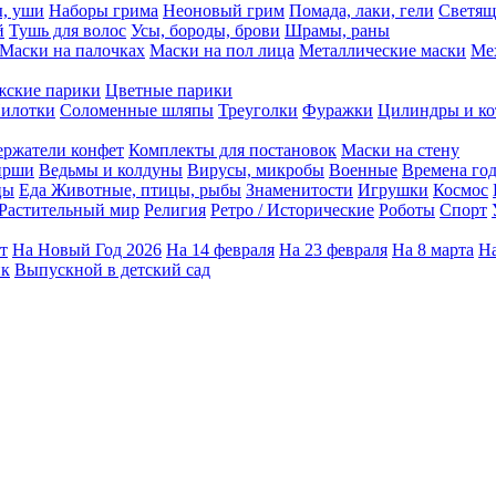
ы, уши
Наборы грима
Неоновый грим
Помада, лаки, гели
Светящ
й
Тушь для волос
Усы, бороды, брови
Шрамы, раны
Маски на палочках
Маски на пол лица
Металлические маски
Ме
ские парики
Цветные парики
илотки
Соломенные шляпы
Треуголки
Фуражки
Цилиндры и ко
ержатели конфет
Комплекты для постановок
Маски на стену
ирши
Ведьмы и колдуны
Вирусы, микробы
Военные
Времена го
цы
Еда
Животные, птицы, рыбы
Знаменитости
Игрушки
Космос
Растительный мир
Религия
Ретро / Исторические
Роботы
Спорт
т
На Новый Год 2026
На 14 февраля
На 23 февраля
На 8 марта
На
ик
Выпускной в детский сад