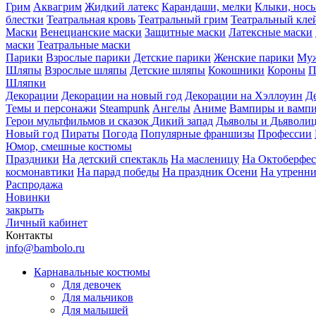
Грим
Аквагрим
Жидкий латекс
Карандаши, мелки
Клыки, нос
блестки
Театральная кровь
Театральный грим
Театральный кле
Маски
Венецианские маски
Защитные маски
Латексные маски
маски
Театральные маски
Парики
Взрослые парики
Детские парики
Женские парики
Муж
Шляпы
Взрослые шляпы
Детские шляпы
Кокошники
Короны
П
Шляпки
Декорации
Декорации на новый год
Декорации на Хэллоуин
Д
Темы и персонажи
Steampunk
Ангелы
Аниме
Вампиры и вамп
Герои мультфильмов и сказок
Дикий запад
Дьяволы и Дьяволи
Новый год
Пираты
Погода
Популярные франшизы
Профессии
Юмор, смешные костюмы
Праздники
На детский спектакль
На масленицу
На Октоберфес
космонавтики
На парад победы
На праздник Осени
На утренн
Распродажа
Новинки
закрыть
Личный кабинет
Контакты
info@bambolo.ru
Карнавальные костюмы
Для девочек
Для мальчиков
Для малышей