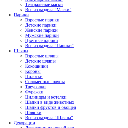
Театральные маски
Все из раздела "Маски"
Парики
Взрослые парики
Детские парики
Женские парики
Мужские парики
Цветные парики
Все из раздела "Парики"
Шляпы
Взрослые шляпы
Детские шляпы
Кокошники
Короны
Пилотки
Соломенные шляпы
Треуголки
Фуражки
Цилиндры и котелки
Шапки в виде животных
Шапки фруктов и овощей
Шляпки
Все из раздела "Шляпы"
Декорации
Декорации на новый год