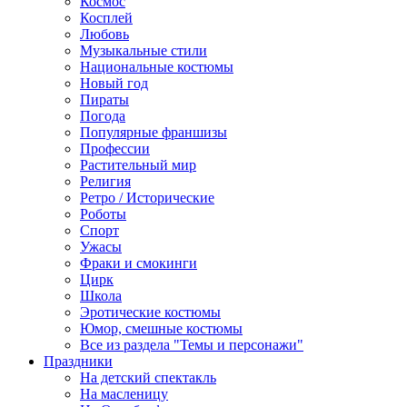
Космос
Косплей
Любовь
Музыкальные стили
Национальные костюмы
Новый год
Пираты
Погода
Популярные франшизы
Профессии
Растительный мир
Религия
Ретро / Исторические
Роботы
Спорт
Ужасы
Фраки и смокинги
Цирк
Школа
Эротические костюмы
Юмор, смешные костюмы
Все из раздела "Темы и персонажи"
Праздники
На детский спектакль
На масленицу