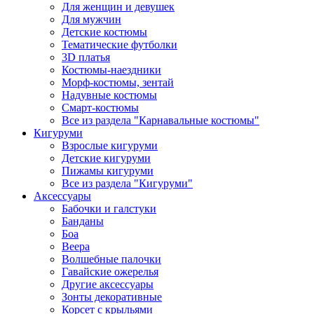
Для женщин и девушек
Для мужчин
Детские костюмы
Тематические футболки
3D платья
Костюмы-наездники
Морф-костюмы, зентай
Надувные костюмы
Смарт-костюмы
Все из раздела "Карнавальные костюмы"
Кигуруми
Взрослые кигуруми
Детские кигуруми
Пижамы кигуруми
Все из раздела "Кигуруми"
Аксессуары
Бабочки и галстуки
Банданы
Боа
Веера
Волшебные палочки
Гавайские ожерелья
Другие аксессуары
Зонты декоративные
Корсет с крыльями