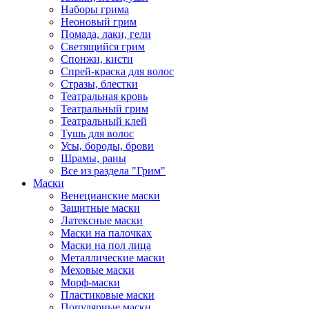
Наборы грима
Неоновый грим
Помада, лаки, гели
Светящийся грим
Спонжи, кисти
Спрей-краска для волос
Стразы, блестки
Театральная кровь
Театральный грим
Театральный клей
Тушь для волос
Усы, бороды, брови
Шрамы, раны
Все из раздела "Грим"
Маски
Венецианские маски
Защитные маски
Латексные маски
Маски на палочках
Маски на пол лица
Металлические маски
Меховые маски
Морф-маски
Пластиковые маски
Популярные маски