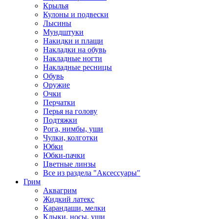
Крылья
Кулоны и подвески
Лысины
Мундштуки
Накидки и плащи
Накладки на обувь
Накладные ногти
Накладные ресницы
Обувь
Оружие
Очки
Перчатки
Перья на голову
Подтяжки
Рога, нимбы, уши
Чулки, колготки
Юбки
Юбки-пачки
Цветные линзы
Все из раздела "Аксессуары"
Грим
Аквагрим
Жидкий латекс
Карандаши, мелки
Клыки, носы, уши