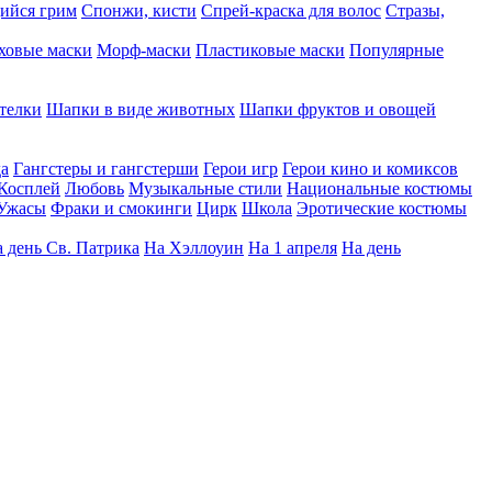
ийся грим
Спонжи, кисти
Спрей-краска для волос
Стразы,
ховые маски
Морф-маски
Пластиковые маски
Популярные
телки
Шапки в виде животных
Шапки фруктов и овощей
да
Гангстеры и гангстерши
Герои игр
Герои кино и комиксов
Косплей
Любовь
Музыкальные стили
Национальные костюмы
Ужасы
Фраки и смокинги
Цирк
Школа
Эротические костюмы
 день Св. Патрика
На Хэллоуин
На 1 апреля
На день