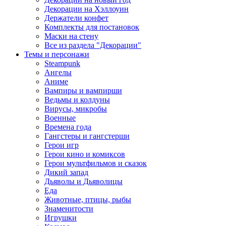
Декорации на Хэллоуин
Держатели конфет
Комплекты для постановок
Маски на стену
Все из раздела "Декорации"
Темы и персонажи
Steampunk
Ангелы
Аниме
Вампиры и вампирши
Ведьмы и колдуны
Вирусы, микробы
Военные
Времена года
Гангстеры и гангстерши
Герои игр
Герои кино и комиксов
Герои мультфильмов и сказок
Дикий запад
Дьяволы и Дьяволицы
Еда
Животные, птицы, рыбы
Знаменитости
Игрушки