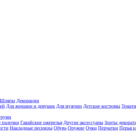
Шляпы
Декорации
ей
Для женщин и девушек
Для мужчин
Детские костюмы
Темати
уруми
 палочки
Гавайские ожерелья
Другие аксессуары
Зонты декорат
огти
Накладные ресницы
Обувь
Оружие
Очки
Перчатки
Перья н