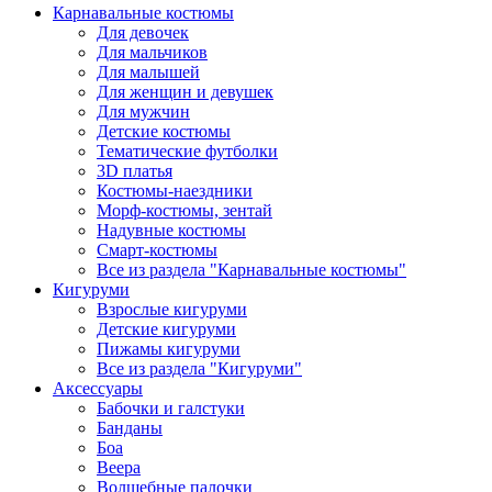
Карнавальные костюмы
Для девочек
Для мальчиков
Для малышей
Для женщин и девушек
Для мужчин
Детские костюмы
Тематические футболки
3D платья
Костюмы-наездники
Морф-костюмы, зентай
Надувные костюмы
Смарт-костюмы
Все из раздела "Карнавальные костюмы"
Кигуруми
Взрослые кигуруми
Детские кигуруми
Пижамы кигуруми
Все из раздела "Кигуруми"
Аксессуары
Бабочки и галстуки
Банданы
Боа
Веера
Волшебные палочки