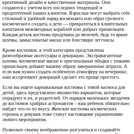
креативный дизайн и качественные материалы. Они
создаются с учетом всех последних тенденций и
предпочтений наших клиентов. Взрослые могут выбрать себе
стильный и удобный наряд космонавта или образ грозного
космического солдата, а дети — превратиться в влиятельных
капитанов межзвездных кораблей или добрых пришельцев.
Каждая деталь костюма продумана до мелочей, будь то яркие
шлемы, замысловатые маски или блестящие леггинсы.
Кроме костюмов, в этой категории представлены
разнообразные аксессуары и декорации. Экстравагантные
шлемы, космические маски и оригинальные ободки с ушками
пришельцев добавят вашему образу завершенные штрихи. А
если вам нужно создать особенную атмосферу на вечеринке,
наш ассортимент декораций сделает это проще простого.
Если вы ищете карнавальные костюмы с темой космоса для
детей, здесь представлено множество вариантов, которые
порадуют и их, и родителей. От нарядов маленьких звездочек
до костюмов храбрых астронавтов – ваш ребенок обязательно
найдет что-то по вкусу. Женские костюмы космических
героинь и девушек тоже станут настоящими украшениями
любого мероприятия.
Позвольте своему воображению разгуляться и создавайте