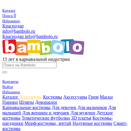
Каталог
0
Поиск
Избранное
Краснодар
info@bambolo.ru
Краснодар
info@bambolo.ru
15 лет в карнавальной индустрии
Контакты
Войти
Избранное
Каталог
Хэлллоуин
Костюмы
Аксессуары
Грим
Маски
Парики
Шляпы
Декорации
Карнавальные костюмы
Для девочек
Для мальчиков
Для
малышей
Для женщин и девушек
Для мужчин
Детские
костюмы
Тематические футболки
3D платья
Костюмы-
наездники
Морф-костюмы, зентай
Надувные костюмы
Смарт-
костюмы