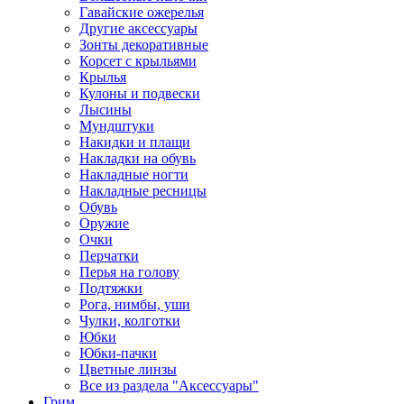
Гавайские ожерелья
Другие аксессуары
Зонты декоративные
Корсет с крыльями
Крылья
Кулоны и подвески
Лысины
Мундштуки
Накидки и плащи
Накладки на обувь
Накладные ногти
Накладные ресницы
Обувь
Оружие
Очки
Перчатки
Перья на голову
Подтяжки
Рога, нимбы, уши
Чулки, колготки
Юбки
Юбки-пачки
Цветные линзы
Все из раздела "Аксессуары"
Грим