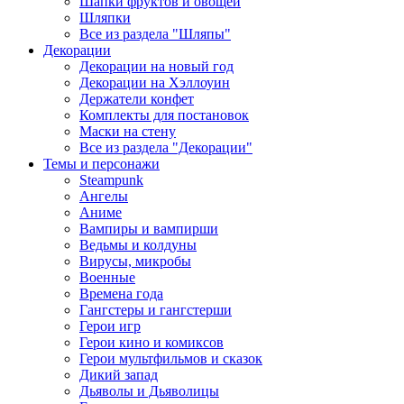
Шапки фруктов и овощей
Шляпки
Все из раздела "Шляпы"
Декорации
Декорации на новый год
Декорации на Хэллоуин
Держатели конфет
Комплекты для постановок
Маски на стену
Все из раздела "Декорации"
Темы и персонажи
Steampunk
Ангелы
Аниме
Вампиры и вампирши
Ведьмы и колдуны
Вирусы, микробы
Военные
Времена года
Гангстеры и гангстерши
Герои игр
Герои кино и комиксов
Герои мультфильмов и сказок
Дикий запад
Дьяволы и Дьяволицы