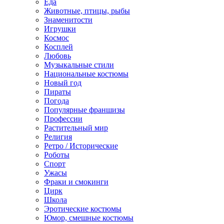
Еда
Животные, птицы, рыбы
Знаменитости
Игрушки
Космос
Косплей
Любовь
Музыкальные стили
Национальные костюмы
Новый год
Пираты
Погода
Популярные франшизы
Профессии
Растительный мир
Религия
Ретро / Исторические
Роботы
Спорт
Ужасы
Фраки и смокинги
Цирк
Школа
Эротические костюмы
Юмор, смешные костюмы