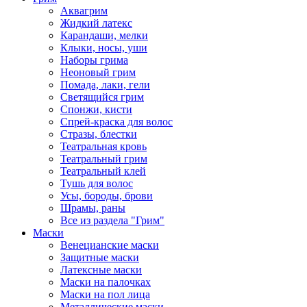
Аквагрим
Жидкий латекс
Карандаши, мелки
Клыки, носы, уши
Наборы грима
Неоновый грим
Помада, лаки, гели
Светящийся грим
Спонжи, кисти
Спрей-краска для волос
Стразы, блестки
Театральная кровь
Театральный грим
Театральный клей
Тушь для волос
Усы, бороды, брови
Шрамы, раны
Все из раздела "Грим"
Маски
Венецианские маски
Защитные маски
Латексные маски
Маски на палочках
Маски на пол лица
Металлические маски