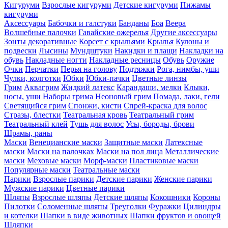
Кигуруми
Взрослые кигуруми
Детские кигуруми
Пижамы
кигуруми
Аксессуары
Бабочки и галстуки
Банданы
Боа
Веера
Волшебные палочки
Гавайские ожерелья
Другие аксессуары
Зонты декоративные
Корсет с крыльями
Крылья
Кулоны и
подвески
Лысины
Мундштуки
Накидки и плащи
Накладки на
обувь
Накладные ногти
Накладные ресницы
Обувь
Оружие
Очки
Перчатки
Перья на голову
Подтяжки
Рога, нимбы, уши
Чулки, колготки
Юбки
Юбки-пачки
Цветные линзы
Грим
Аквагрим
Жидкий латекс
Карандаши, мелки
Клыки,
носы, уши
Наборы грима
Неоновый грим
Помада, лаки, гели
Светящийся грим
Спонжи, кисти
Спрей-краска для волос
Стразы, блестки
Театральная кровь
Театральный грим
Театральный клей
Тушь для волос
Усы, бороды, брови
Шрамы, раны
Маски
Венецианские маски
Защитные маски
Латексные
маски
Маски на палочках
Маски на пол лица
Металлические
маски
Меховые маски
Морф-маски
Пластиковые маски
Популярные маски
Театральные маски
Парики
Взрослые парики
Детские парики
Женские парики
Мужские парики
Цветные парики
Шляпы
Взрослые шляпы
Детские шляпы
Кокошники
Короны
Пилотки
Соломенные шляпы
Треуголки
Фуражки
Цилиндры
и котелки
Шапки в виде животных
Шапки фруктов и овощей
Шляпки