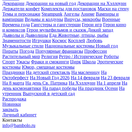
Декорации
Декорации на новый год
Декорации на Хэллоуин
Держатели конфет
Комплекты для постановок
Маски на стену
Темы и персонажи
Steampunk
Ангелы
Аниме
Вампиры и
вампирши
Ведьмы и колдуны
Вирусы, микробы
Военные
Времена года
Гангстеры и гангстерши
Герои игр
Герои кино
и комиксов
Герои мультфильмов и сказок
Дикий запад
Дьяволы и Дьяволицы
Еда
Животные, птицы, рыбы
Знаменитости
Игрушки
Космос
Косплей
Любовь
Музыкальные стили
Национальные костюмы
Новый год
Пираты
Погода
Популярные франшизы
Профессии
Растительный мир
Религия
Ретро / Исторические
Роботы
Спорт
Ужасы
Фраки и смокинги
Цирк
Школа
Эротические
костюмы
Юмор, смешные костюмы
Праздники
На детский спектакль
На масленицу
На
Октоберфест
На Новый Год 2026
На 14 февраля
На 23 февраля
На 8 марта
На день Св. Патрика
На Хэллоуин
На 1 апреля
На
день космонавтики
На парад победы
На праздник Осени
На
утренник
Выпускной в детский сад
Распродажа
Новинки
закрыть
Личный кабинет
Контакты
info@bambolo.ru