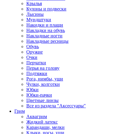
Крылья
Кулоны и подвески
Лысины
Мундштуки
Накидки и плащи
Накладки на обувь
Накладные ногти
Накладные ресницы
Обувь
Оружие
Очки
Перчатки
Перья на голову
Подтяжки
Рога, нимбы, уши
Чулки, колготки
Юбки
Юбки-пачки
Цветные линзы
Все из раздела "Аксессуары"
Грим
Аквагрим
Жидкий латекс
Карандаши, мелки
Клыки, носы, уши