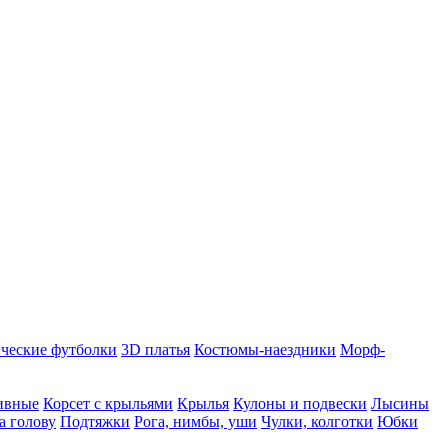
ческие футболки
3D платья
Костюмы-наездники
Морф-
ивные
Корсет с крыльями
Крылья
Кулоны и подвески
Лысины
а голову
Подтяжки
Рога, нимбы, уши
Чулки, колготки
Юбки