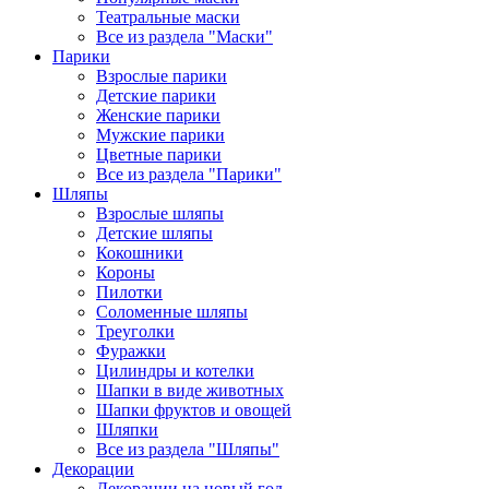
Театральные маски
Все из раздела "Маски"
Парики
Взрослые парики
Детские парики
Женские парики
Мужские парики
Цветные парики
Все из раздела "Парики"
Шляпы
Взрослые шляпы
Детские шляпы
Кокошники
Короны
Пилотки
Соломенные шляпы
Треуголки
Фуражки
Цилиндры и котелки
Шапки в виде животных
Шапки фруктов и овощей
Шляпки
Все из раздела "Шляпы"
Декорации
Декорации на новый год