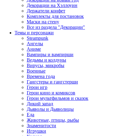
Декорации на Хэллоуин
Держатели конфет
Комплекты для постановок
Маски на стену
Все из раздела "Декорации"
Темы и персонажи
Steampunk
Ангелы
Аниме
Вампиры и вампирши
Ведьмы и колдуны
Вирусы, микробы
Военные
Времена года
Гангстеры и гангстерши
Герои игр
Герои кино и комиксов
Герои мультфильмов и сказок
Дикий запад
Дьяволы и Дьяволицы
Еда
Животные, птицы, рыбы
Знаменитости
Игрушки