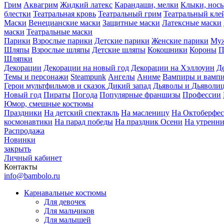
Грим
Аквагрим
Жидкий латекс
Карандаши, мелки
Клыки, нос
блестки
Театральная кровь
Театральный грим
Театральный кле
Маски
Венецианские маски
Защитные маски
Латексные маски
маски
Театральные маски
Парики
Взрослые парики
Детские парики
Женские парики
Муж
Шляпы
Взрослые шляпы
Детские шляпы
Кокошники
Короны
П
Шляпки
Декорации
Декорации на новый год
Декорации на Хэллоуин
Д
Темы и персонажи
Steampunk
Ангелы
Аниме
Вампиры и вамп
Герои мультфильмов и сказок
Дикий запад
Дьяволы и Дьяволи
Новый год
Пираты
Погода
Популярные франшизы
Профессии
Юмор, смешные костюмы
Праздники
На детский спектакль
На масленицу
На Октоберфес
космонавтики
На парад победы
На праздник Осени
На утренн
Распродажа
Новинки
закрыть
Личный кабинет
Контакты
info@bambolo.ru
Карнавальные костюмы
Для девочек
Для мальчиков
Для малышей