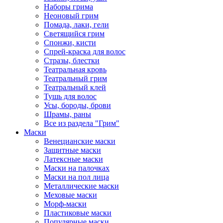
Наборы грима
Неоновый грим
Помада, лаки, гели
Светящийся грим
Спонжи, кисти
Спрей-краска для волос
Стразы, блестки
Театральная кровь
Театральный грим
Театральный клей
Тушь для волос
Усы, бороды, брови
Шрамы, раны
Все из раздела "Грим"
Маски
Венецианские маски
Защитные маски
Латексные маски
Маски на палочках
Маски на пол лица
Металлические маски
Меховые маски
Морф-маски
Пластиковые маски
Популярные маски