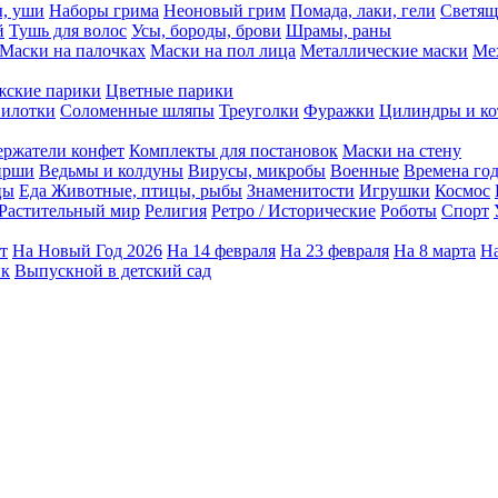
ы, уши
Наборы грима
Неоновый грим
Помада, лаки, гели
Светящ
й
Тушь для волос
Усы, бороды, брови
Шрамы, раны
Маски на палочках
Маски на пол лица
Металлические маски
Ме
ские парики
Цветные парики
илотки
Соломенные шляпы
Треуголки
Фуражки
Цилиндры и ко
ержатели конфет
Комплекты для постановок
Маски на стену
ирши
Ведьмы и колдуны
Вирусы, микробы
Военные
Времена го
цы
Еда
Животные, птицы, рыбы
Знаменитости
Игрушки
Космос
Растительный мир
Религия
Ретро / Исторические
Роботы
Спорт
т
На Новый Год 2026
На 14 февраля
На 23 февраля
На 8 марта
На
ик
Выпускной в детский сад