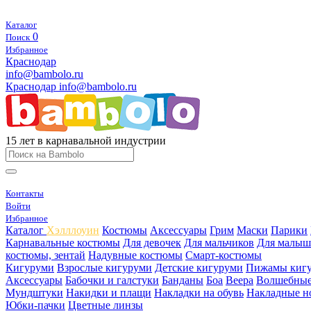
Каталог
0
Поиск
Избранное
Краснодар
info@bambolo.ru
Краснодар
info@bambolo.ru
15 лет в карнавальной индустрии
Контакты
Войти
Избранное
Каталог
Хэлллоуин
Костюмы
Аксессуары
Грим
Маски
Парики
Карнавальные костюмы
Для девочек
Для мальчиков
Для малыш
костюмы, зентай
Надувные костюмы
Смарт-костюмы
Кигуруми
Взрослые кигуруми
Детские кигуруми
Пижамы киг
Аксессуары
Бабочки и галстуки
Банданы
Боа
Веера
Волшебные
Мундштуки
Накидки и плащи
Накладки на обувь
Накладные н
Юбки-пачки
Цветные линзы