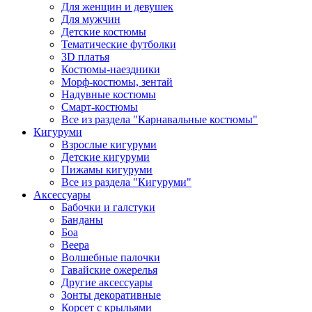
Для женщин и девушек
Для мужчин
Детские костюмы
Тематические футболки
3D платья
Костюмы-наездники
Морф-костюмы, зентай
Надувные костюмы
Смарт-костюмы
Все из раздела "Карнавальные костюмы"
Кигуруми
Взрослые кигуруми
Детские кигуруми
Пижамы кигуруми
Все из раздела "Кигуруми"
Аксессуары
Бабочки и галстуки
Банданы
Боа
Веера
Волшебные палочки
Гавайские ожерелья
Другие аксессуары
Зонты декоративные
Корсет с крыльями