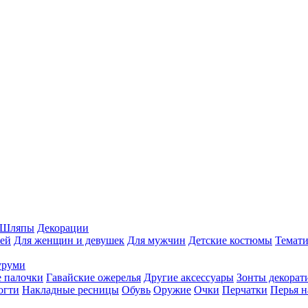
Шляпы
Декорации
ей
Для женщин и девушек
Для мужчин
Детские костюмы
Темати
уруми
 палочки
Гавайские ожерелья
Другие аксессуары
Зонты декорат
огти
Накладные ресницы
Обувь
Оружие
Очки
Перчатки
Перья н