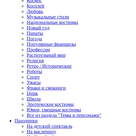
Космос
Косплей
Любовь
Музыкальные стили
Национальные костюмы
Новый год
Пираты
Погода
Популярные франшизы
Профессии
Растительный мир
Религия
Ретро / Исторические
Роботы
Спорт
Ужасы
Фраки и смокинги
Цирк
Школа
Эротические костюмы
Юмор, смешные костюмы
Все из раздела "Темы и персонажи"
Праздники
На детский спектакль
На масленицу