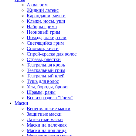
Аквагрим
Жидкий латекс
Карандаши, мелки
Клыки, носы, уши
Наборы грима
Неоновый грим
Помада, лаки, гели
Светящийся грим
Спонжи, кисти
Спрей-краска для волос
Стразы, блестки
Театральная кровь
Театральный грим
Театральный клей
Тушь для волос
Усы, бороды, брови
Шрамы, раны
Все из раздела "Грим"
Маски
Венецианские маски
Защитные маски
Латексные маски
Маски на палочках
Маски на пол лица
Металлические маски