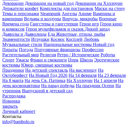
Декорации
Декорации на новый год
Декорации на Хэллоуин
Держатели конфет
Комплекты для постановок
Маски на стену
Темы и персонажи
Steampunk
Ангелы
Аниме
Вампиры и
вампирши
Ведьмы и колдуны
Вирусы, микробы
Военные
Времена года
Гангстеры и гангстерши
Герои игр
Герои кино
и комиксов
Герои мультфильмов и сказок
Дикий запад
Дьяволы и Дьяволицы
Еда
Животные, птицы, рыбы
Знаменитости
Игрушки
Космос
Косплей
Любовь
Музыкальные стили
Национальные костюмы
Новый год
Пираты
Погода
Популярные франшизы
Профессии
Растительный мир
Религия
Ретро / Исторические
Роботы
Спорт
Ужасы
Фраки и смокинги
Цирк
Школа
Эротические
костюмы
Юмор, смешные костюмы
Праздники
На детский спектакль
На масленицу
На
Октоберфест
На Новый Год 2026
На 14 февраля
На 23 февраля
На 8 марта
На день Св. Патрика
На Хэллоуин
На 1 апреля
На
день космонавтики
На парад победы
На праздник Осени
На
утренник
Выпускной в детский сад
Распродажа
Новинки
закрыть
Личный кабинет
Контакты
info@bambolo.ru