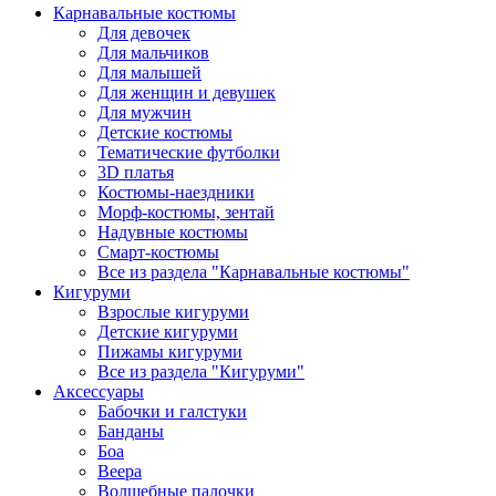
Карнавальные костюмы
Для девочек
Для мальчиков
Для малышей
Для женщин и девушек
Для мужчин
Детские костюмы
Тематические футболки
3D платья
Костюмы-наездники
Морф-костюмы, зентай
Надувные костюмы
Смарт-костюмы
Все из раздела "Карнавальные костюмы"
Кигуруми
Взрослые кигуруми
Детские кигуруми
Пижамы кигуруми
Все из раздела "Кигуруми"
Аксессуары
Бабочки и галстуки
Банданы
Боа
Веера
Волшебные палочки