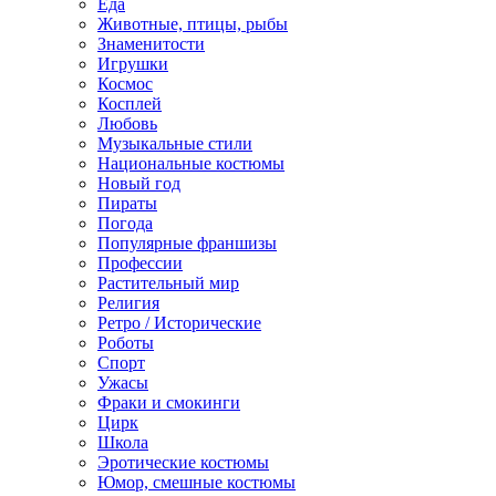
Еда
Животные, птицы, рыбы
Знаменитости
Игрушки
Космос
Косплей
Любовь
Музыкальные стили
Национальные костюмы
Новый год
Пираты
Погода
Популярные франшизы
Профессии
Растительный мир
Религия
Ретро / Исторические
Роботы
Спорт
Ужасы
Фраки и смокинги
Цирк
Школа
Эротические костюмы
Юмор, смешные костюмы