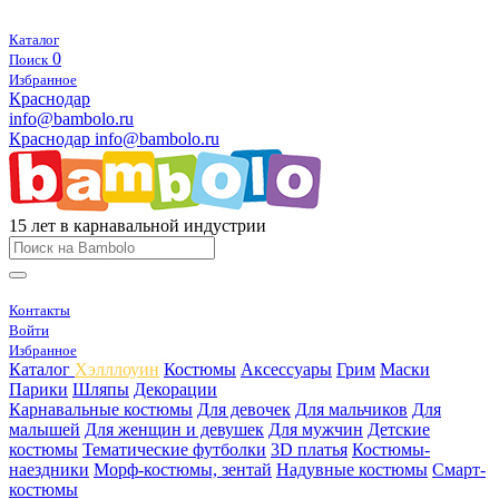
Каталог
0
Поиск
Избранное
Краснодар
info@bambolo.ru
Краснодар
info@bambolo.ru
15 лет в карнавальной индустрии
Контакты
Войти
Избранное
Каталог
Хэлллоуин
Костюмы
Аксессуары
Грим
Маски
Парики
Шляпы
Декорации
Карнавальные костюмы
Для девочек
Для мальчиков
Для
малышей
Для женщин и девушек
Для мужчин
Детские
костюмы
Тематические футболки
3D платья
Костюмы-
наездники
Морф-костюмы, зентай
Надувные костюмы
Смарт-
костюмы