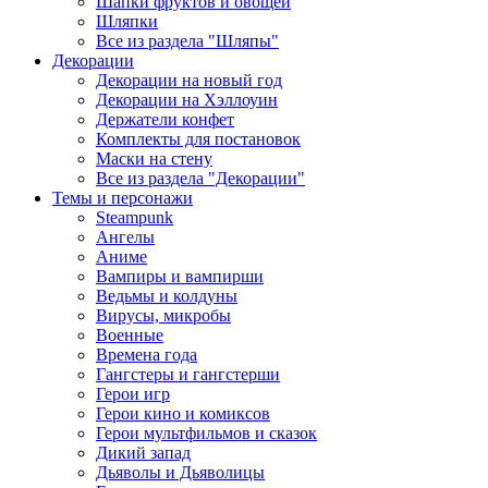
Шапки фруктов и овощей
Шляпки
Все из раздела "Шляпы"
Декорации
Декорации на новый год
Декорации на Хэллоуин
Держатели конфет
Комплекты для постановок
Маски на стену
Все из раздела "Декорации"
Темы и персонажи
Steampunk
Ангелы
Аниме
Вампиры и вампирши
Ведьмы и колдуны
Вирусы, микробы
Военные
Времена года
Гангстеры и гангстерши
Герои игр
Герои кино и комиксов
Герои мультфильмов и сказок
Дикий запад
Дьяволы и Дьяволицы