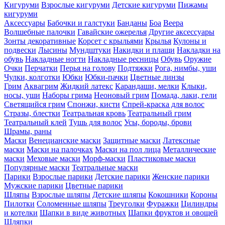
Кигуруми
Взрослые кигуруми
Детские кигуруми
Пижамы
кигуруми
Аксессуары
Бабочки и галстуки
Банданы
Боа
Веера
Волшебные палочки
Гавайские ожерелья
Другие аксессуары
Зонты декоративные
Корсет с крыльями
Крылья
Кулоны и
подвески
Лысины
Мундштуки
Накидки и плащи
Накладки на
обувь
Накладные ногти
Накладные ресницы
Обувь
Оружие
Очки
Перчатки
Перья на голову
Подтяжки
Рога, нимбы, уши
Чулки, колготки
Юбки
Юбки-пачки
Цветные линзы
Грим
Аквагрим
Жидкий латекс
Карандаши, мелки
Клыки,
носы, уши
Наборы грима
Неоновый грим
Помада, лаки, гели
Светящийся грим
Спонжи, кисти
Спрей-краска для волос
Стразы, блестки
Театральная кровь
Театральный грим
Театральный клей
Тушь для волос
Усы, бороды, брови
Шрамы, раны
Маски
Венецианские маски
Защитные маски
Латексные
маски
Маски на палочках
Маски на пол лица
Металлические
маски
Меховые маски
Морф-маски
Пластиковые маски
Популярные маски
Театральные маски
Парики
Взрослые парики
Детские парики
Женские парики
Мужские парики
Цветные парики
Шляпы
Взрослые шляпы
Детские шляпы
Кокошники
Короны
Пилотки
Соломенные шляпы
Треуголки
Фуражки
Цилиндры
и котелки
Шапки в виде животных
Шапки фруктов и овощей
Шляпки