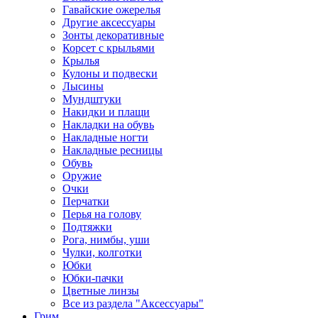
Гавайские ожерелья
Другие аксессуары
Зонты декоративные
Корсет с крыльями
Крылья
Кулоны и подвески
Лысины
Мундштуки
Накидки и плащи
Накладки на обувь
Накладные ногти
Накладные ресницы
Обувь
Оружие
Очки
Перчатки
Перья на голову
Подтяжки
Рога, нимбы, уши
Чулки, колготки
Юбки
Юбки-пачки
Цветные линзы
Все из раздела "Аксессуары"
Грим