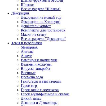
Шапки фруктов и овощей
Шляпки
Все из раздела "Шляпы"
Декорации
Декорации на новый год
Декорации на Хэллоуин
Держатели конфет
Комплекты для постановок
Маски на стену
Все из раздела "Декорации"
Темы и персонажи
Steampunk
Ангелы
Аниме
Вампиры и вампирши
Ведьмы и колдуны
Вирусы, микробы
Военные
Времена года
Гангстеры и гангстерши
Герои игр
Герои кино и комиксов
Герои мультфильмов и сказок
Дикий запад
Дьяволы и Дьяволицы