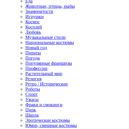
Еда
Животные, птицы, рыбы
Знаменитости
Игрушки
Космос
Косплей
Любовь
Музыкальные стили
Национальные костюмы
Новый год
Пираты
Погода
Популярные франшизы
Профессии
Растительный мир
Религия
Ретро / Исторические
Роботы
Спорт
Ужасы
Фраки и смокинги
Цирк
Школа
Эротические костюмы
Юмор, смешные костюмы