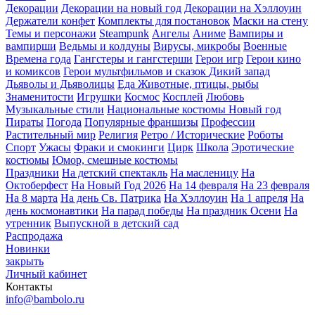
Декорации
Декорации на новый год
Декорации на Хэллоуин
Держатели конфет
Комплекты для постановок
Маски на стену
Темы и персонажи
Steampunk
Ангелы
Аниме
Вампиры и
вампирши
Ведьмы и колдуны
Вирусы, микробы
Военные
Времена года
Гангстеры и гангстерши
Герои игр
Герои кино
и комиксов
Герои мультфильмов и сказок
Дикий запад
Дьяволы и Дьяволицы
Еда
Животные, птицы, рыбы
Знаменитости
Игрушки
Космос
Косплей
Любовь
Музыкальные стили
Национальные костюмы
Новый год
Пираты
Погода
Популярные франшизы
Профессии
Растительный мир
Религия
Ретро / Исторические
Роботы
Спорт
Ужасы
Фраки и смокинги
Цирк
Школа
Эротические
костюмы
Юмор, смешные костюмы
Праздники
На детский спектакль
На масленицу
На
Октоберфест
На Новый Год 2026
На 14 февраля
На 23 февраля
На 8 марта
На день Св. Патрика
На Хэллоуин
На 1 апреля
На
день космонавтики
На парад победы
На праздник Осени
На
утренник
Выпускной в детский сад
Распродажа
Новинки
закрыть
Личный кабинет
Контакты
info@bambolo.ru