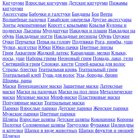
Кигуруми
Взрослые кигуруми
Детские кигуруми
Пижамы
кигуруми
Аксессуары
Бабочки и галстуки
Банданы
Боа
Веера
Волшебные палочки
Гавайские ожерелья
Другие аксессуары
Зонты декоративные
Корсет с крыльями
Крылья
Кулоны и
подвески
Лысины
Мундштуки
Накидки и плащи
Накладки на
обувь
Накладные ногти
Накладные ресницы
Обувь
Оружие
Очки
Перчатки
Перья на голову
Подтяжки
Рога, нимбы, уши
Чулки, колготки
Юбки
Юбки-пачки
Цветные линзы
Грим
Аквагрим
Жидкий латекс
Карандаши, мелки
Клыки,
носы, уши
Наборы грима
Неоновый грим
Помада, лаки, гели
Светящийся грим
Спонжи, кисти
Спрей-краска для волос
Стразы, блестки
Театральная кровь
Театральный грим
Театральный клей
Тушь для волос
Усы, бороды, брови
Шрамы, раны
Маски
Венецианские маски
Защитные маски
Латексные
маски
Маски на палочках
Маски на пол лица
Металлические
маски
Меховые маски
Морф-маски
Пластиковые маски
Популярные маски
Театральные маски
Парики
Взрослые парики
Детские парики
Женские парики
Мужские парики
Цветные парики
Шляпы
Взрослые шляпы
Детские шляпы
Кокошники
Короны
Пилотки
Соломенные шляпы
Треуголки
Фуражки
Цилиндры
и котелки
Шапки в виде животных
Шапки фруктов и овощей
Шляпки