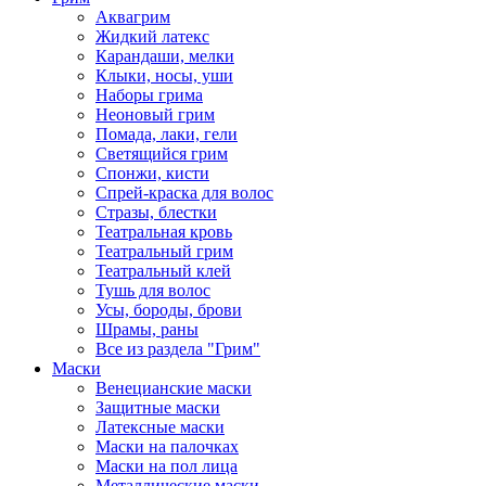
Аквагрим
Жидкий латекс
Карандаши, мелки
Клыки, носы, уши
Наборы грима
Неоновый грим
Помада, лаки, гели
Светящийся грим
Спонжи, кисти
Спрей-краска для волос
Стразы, блестки
Театральная кровь
Театральный грим
Театральный клей
Тушь для волос
Усы, бороды, брови
Шрамы, раны
Все из раздела "Грим"
Маски
Венецианские маски
Защитные маски
Латексные маски
Маски на палочках
Маски на пол лица
Металлические маски