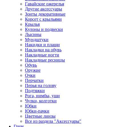
Гавайские ожерелья
Другие аксессуары
Зонты декоративные
Корсет с крыльями
Крылья
Кулоны и подвески
Лысины
Мундштуки
Накидки и плащи
Накладки на обувь
Накладные ногти
Накладные ресницы
Обувь
Оружие
Очки
Перчатки
Перья на голову
Подтяжки
Рога, нимбы, уши
Чулки, колготки
Юбки
Юбки-пачки
Цветные линзы
Все из раздела "Аксессуары"
Грим