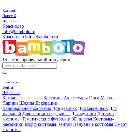
Каталог
0
Поиск
Избранное
Краснодар
info@bambolo.ru
Краснодар
info@bambolo.ru
15 лет в карнавальной индустрии
Контакты
Войти
Избранное
Каталог
Хэлллоуин
Костюмы
Аксессуары
Грим
Маски
Парики
Шляпы
Декорации
Карнавальные костюмы
Для девочек
Для мальчиков
Для
малышей
Для женщин и девушек
Для мужчин
Детские
костюмы
Тематические футболки
3D платья
Костюмы-
наездники
Морф-костюмы, зентай
Надувные костюмы
Смарт-
костюмы