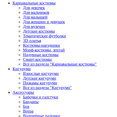
Карнавальные костюмы
Для девочек
Для мальчиков
Для малышей
Для женщин и девушек
Для мужчин
Детские костюмы
Тематические футболки
3D платья
Костюмы-наездники
Морф-костюмы, зентай
Надувные костюмы
Смарт-костюмы
Все из раздела "Карнавальные костюмы"
Кигуруми
Взрослые кигуруми
Детские кигуруми
Пижамы кигуруми
Все из раздела "Кигуруми"
Аксессуары
Бабочки и галстуки
Банданы
Боа
Веера
Волшебные палочки