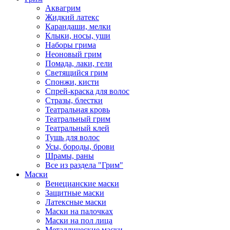
Аквагрим
Жидкий латекс
Карандаши, мелки
Клыки, носы, уши
Наборы грима
Неоновый грим
Помада, лаки, гели
Светящийся грим
Спонжи, кисти
Спрей-краска для волос
Стразы, блестки
Театральная кровь
Театральный грим
Театральный клей
Тушь для волос
Усы, бороды, брови
Шрамы, раны
Все из раздела "Грим"
Маски
Венецианские маски
Защитные маски
Латексные маски
Маски на палочках
Маски на пол лица
Металлические маски