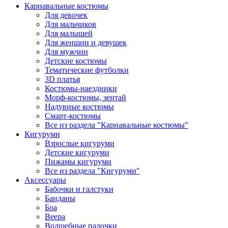
Карнавальные костюмы
Для девочек
Для мальчиков
Для малышей
Для женщин и девушек
Для мужчин
Детские костюмы
Тематические футболки
3D платья
Костюмы-наездники
Морф-костюмы, зентай
Надувные костюмы
Смарт-костюмы
Все из раздела "Карнавальные костюмы"
Кигуруми
Взрослые кигуруми
Детские кигуруми
Пижамы кигуруми
Все из раздела "Кигуруми"
Аксессуары
Бабочки и галстуки
Банданы
Боа
Веера
Волшебные палочки