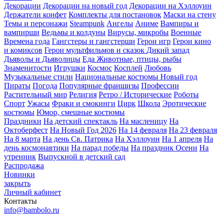
Декорации
Декорации на новый год
Декорации на Хэллоуин
Держатели конфет
Комплекты для постановок
Маски на стену
Темы и персонажи
Steampunk
Ангелы
Аниме
Вампиры и
вампирши
Ведьмы и колдуны
Вирусы, микробы
Военные
Времена года
Гангстеры и гангстерши
Герои игр
Герои кино
и комиксов
Герои мультфильмов и сказок
Дикий запад
Дьяволы и Дьяволицы
Еда
Животные, птицы, рыбы
Знаменитости
Игрушки
Космос
Косплей
Любовь
Музыкальные стили
Национальные костюмы
Новый год
Пираты
Погода
Популярные франшизы
Профессии
Растительный мир
Религия
Ретро / Исторические
Роботы
Спорт
Ужасы
Фраки и смокинги
Цирк
Школа
Эротические
костюмы
Юмор, смешные костюмы
Праздники
На детский спектакль
На масленицу
На
Октоберфест
На Новый Год 2026
На 14 февраля
На 23 февраля
На 8 марта
На день Св. Патрика
На Хэллоуин
На 1 апреля
На
день космонавтики
На парад победы
На праздник Осени
На
утренник
Выпускной в детский сад
Распродажа
Новинки
закрыть
Личный кабинет
Контакты
info@bambolo.ru