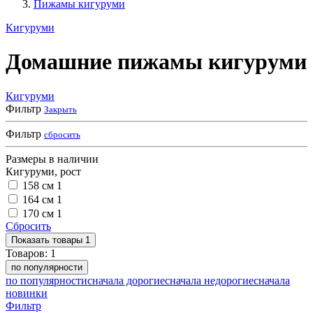
Пижамы кигуруми
Кигуруми
Домашние пижамы кигуруми
Кигуруми
Фильтр
Закрыть
Фильтр
сбросить
Размеры в наличии
Кигуруми, рост
158 см
1
164 см
1
170 см
1
Сбросить
Показать
товары
1
Товаров:
1
по популярности
по популярности
сначала дорогие
сначала недорогие
сначала
новинки
Фильтр