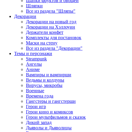
Шапки фруктов и овощей
Шляпки
Все из раздела "Шляпы"
Декорации
Декорации на новый год
Декорации на Хэллоуин
Держатели конфет
Комплекты для постановок
Маски на стену
Все из раздела "Декорации"
Темы и персонажи
Steampunk
Ангелы
Аниме
Вампиры и вампирши
Ведьмы и колдуны
Вирусы, микробы
Военные
Времена года
Гангстеры и гангстерши
Герои игр
Герои кино и комиксов
Герои мультфильмов и сказок
Дикий запад
Дьяволы и Дьяволицы