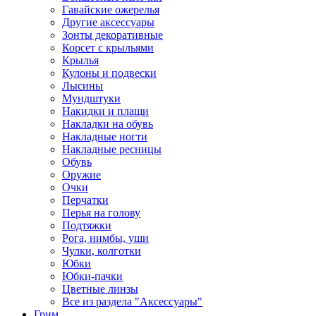
Гавайские ожерелья
Другие аксессуары
Зонты декоративные
Корсет с крыльями
Крылья
Кулоны и подвески
Лысины
Мундштуки
Накидки и плащи
Накладки на обувь
Накладные ногти
Накладные ресницы
Обувь
Оружие
Очки
Перчатки
Перья на голову
Подтяжки
Рога, нимбы, уши
Чулки, колготки
Юбки
Юбки-пачки
Цветные линзы
Все из раздела "Аксессуары"
Грим