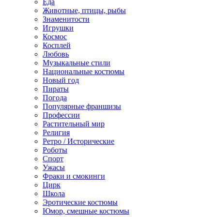
Еда
Животные, птицы, рыбы
Знаменитости
Игрушки
Космос
Косплей
Любовь
Музыкальные стили
Национальные костюмы
Новый год
Пираты
Погода
Популярные франшизы
Профессии
Растительный мир
Религия
Ретро / Исторические
Роботы
Спорт
Ужасы
Фраки и смокинги
Цирк
Школа
Эротические костюмы
Юмор, смешные костюмы