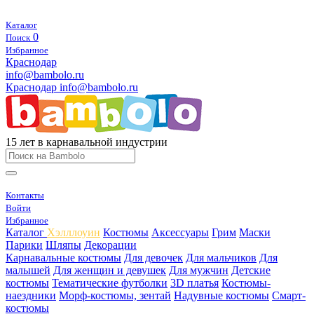
Каталог
0
Поиск
Избранное
Краснодар
info@bambolo.ru
Краснодар
info@bambolo.ru
15 лет в карнавальной индустрии
Контакты
Войти
Избранное
Каталог
Хэлллоуин
Костюмы
Аксессуары
Грим
Маски
Парики
Шляпы
Декорации
Карнавальные костюмы
Для девочек
Для мальчиков
Для
малышей
Для женщин и девушек
Для мужчин
Детские
костюмы
Тематические футболки
3D платья
Костюмы-
наездники
Морф-костюмы, зентай
Надувные костюмы
Смарт-
костюмы