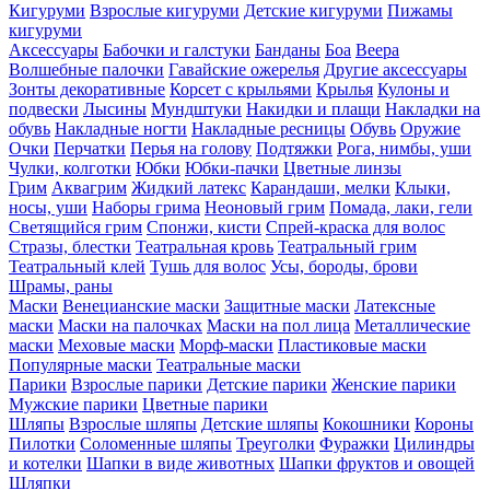
Кигуруми
Взрослые кигуруми
Детские кигуруми
Пижамы
кигуруми
Аксессуары
Бабочки и галстуки
Банданы
Боа
Веера
Волшебные палочки
Гавайские ожерелья
Другие аксессуары
Зонты декоративные
Корсет с крыльями
Крылья
Кулоны и
подвески
Лысины
Мундштуки
Накидки и плащи
Накладки на
обувь
Накладные ногти
Накладные ресницы
Обувь
Оружие
Очки
Перчатки
Перья на голову
Подтяжки
Рога, нимбы, уши
Чулки, колготки
Юбки
Юбки-пачки
Цветные линзы
Грим
Аквагрим
Жидкий латекс
Карандаши, мелки
Клыки,
носы, уши
Наборы грима
Неоновый грим
Помада, лаки, гели
Светящийся грим
Спонжи, кисти
Спрей-краска для волос
Стразы, блестки
Театральная кровь
Театральный грим
Театральный клей
Тушь для волос
Усы, бороды, брови
Шрамы, раны
Маски
Венецианские маски
Защитные маски
Латексные
маски
Маски на палочках
Маски на пол лица
Металлические
маски
Меховые маски
Морф-маски
Пластиковые маски
Популярные маски
Театральные маски
Парики
Взрослые парики
Детские парики
Женские парики
Мужские парики
Цветные парики
Шляпы
Взрослые шляпы
Детские шляпы
Кокошники
Короны
Пилотки
Соломенные шляпы
Треуголки
Фуражки
Цилиндры
и котелки
Шапки в виде животных
Шапки фруктов и овощей
Шляпки