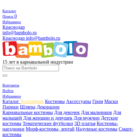
Каталог
0
Поиск
Избранное
Краснодар
info@bambolo.ru
Краснодар
info@bambolo.ru
15 лет в карнавальной индустрии
Контакты
Войти
Избранное
Каталог
Хэлллоуин
Костюмы
Аксессуары
Грим
Маски
Парики
Шляпы
Декорации
Карнавальные костюмы
Для девочек
Для мальчиков
Для
малышей
Для женщин и девушек
Для мужчин
Детские
костюмы
Тематические футболки
3D платья
Костюмы-
наездники
Морф-костюмы, зентай
Надувные костюмы
Смарт-
костюмы