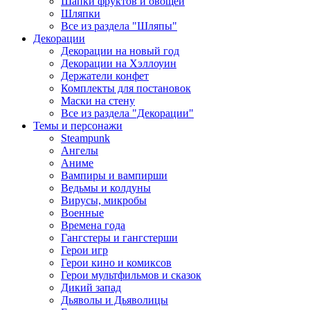
Шапки фруктов и овощей
Шляпки
Все из раздела "Шляпы"
Декорации
Декорации на новый год
Декорации на Хэллоуин
Держатели конфет
Комплекты для постановок
Маски на стену
Все из раздела "Декорации"
Темы и персонажи
Steampunk
Ангелы
Аниме
Вампиры и вампирши
Ведьмы и колдуны
Вирусы, микробы
Военные
Времена года
Гангстеры и гангстерши
Герои игр
Герои кино и комиксов
Герои мультфильмов и сказок
Дикий запад
Дьяволы и Дьяволицы