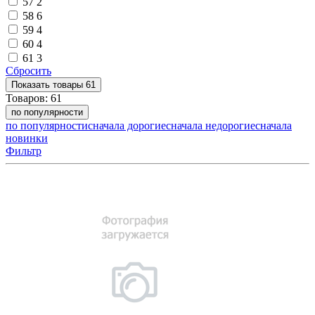
57
2
58
6
59
4
60
4
61
3
Сбросить
Показать
товары
61
Товаров:
61
по популярности
по популярности
сначала дорогие
сначала недорогие
сначала
новинки
Фильтр