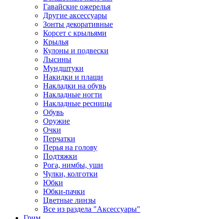
Гавайские ожерелья
Другие аксессуары
Зонты декоративные
Корсет с крыльями
Крылья
Кулоны и подвески
Лысины
Мундштуки
Накидки и плащи
Накладки на обувь
Накладные ногти
Накладные ресницы
Обувь
Оружие
Очки
Перчатки
Перья на голову
Подтяжки
Рога, нимбы, уши
Чулки, колготки
Юбки
Юбки-пачки
Цветные линзы
Все из раздела "Аксессуары"
Грим