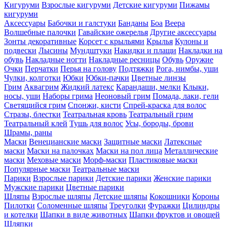
Кигуруми
Взрослые кигуруми
Детские кигуруми
Пижамы
кигуруми
Аксессуары
Бабочки и галстуки
Банданы
Боа
Веера
Волшебные палочки
Гавайские ожерелья
Другие аксессуары
Зонты декоративные
Корсет с крыльями
Крылья
Кулоны и
подвески
Лысины
Мундштуки
Накидки и плащи
Накладки на
обувь
Накладные ногти
Накладные ресницы
Обувь
Оружие
Очки
Перчатки
Перья на голову
Подтяжки
Рога, нимбы, уши
Чулки, колготки
Юбки
Юбки-пачки
Цветные линзы
Грим
Аквагрим
Жидкий латекс
Карандаши, мелки
Клыки,
носы, уши
Наборы грима
Неоновый грим
Помада, лаки, гели
Светящийся грим
Спонжи, кисти
Спрей-краска для волос
Стразы, блестки
Театральная кровь
Театральный грим
Театральный клей
Тушь для волос
Усы, бороды, брови
Шрамы, раны
Маски
Венецианские маски
Защитные маски
Латексные
маски
Маски на палочках
Маски на пол лица
Металлические
маски
Меховые маски
Морф-маски
Пластиковые маски
Популярные маски
Театральные маски
Парики
Взрослые парики
Детские парики
Женские парики
Мужские парики
Цветные парики
Шляпы
Взрослые шляпы
Детские шляпы
Кокошники
Короны
Пилотки
Соломенные шляпы
Треуголки
Фуражки
Цилиндры
и котелки
Шапки в виде животных
Шапки фруктов и овощей
Шляпки