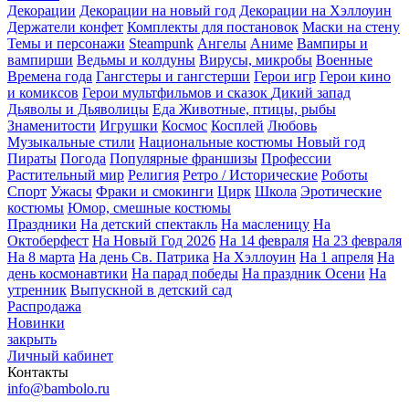
Декорации
Декорации на новый год
Декорации на Хэллоуин
Держатели конфет
Комплекты для постановок
Маски на стену
Темы и персонажи
Steampunk
Ангелы
Аниме
Вампиры и
вампирши
Ведьмы и колдуны
Вирусы, микробы
Военные
Времена года
Гангстеры и гангстерши
Герои игр
Герои кино
и комиксов
Герои мультфильмов и сказок
Дикий запад
Дьяволы и Дьяволицы
Еда
Животные, птицы, рыбы
Знаменитости
Игрушки
Космос
Косплей
Любовь
Музыкальные стили
Национальные костюмы
Новый год
Пираты
Погода
Популярные франшизы
Профессии
Растительный мир
Религия
Ретро / Исторические
Роботы
Спорт
Ужасы
Фраки и смокинги
Цирк
Школа
Эротические
костюмы
Юмор, смешные костюмы
Праздники
На детский спектакль
На масленицу
На
Октоберфест
На Новый Год 2026
На 14 февраля
На 23 февраля
На 8 марта
На день Св. Патрика
На Хэллоуин
На 1 апреля
На
день космонавтики
На парад победы
На праздник Осени
На
утренник
Выпускной в детский сад
Распродажа
Новинки
закрыть
Личный кабинет
Контакты
info@bambolo.ru