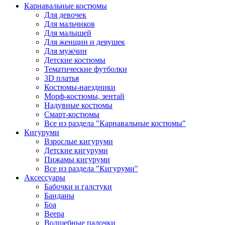
Карнавальные костюмы
Для девочек
Для мальчиков
Для малышей
Для женщин и девушек
Для мужчин
Детские костюмы
Тематические футболки
3D платья
Костюмы-наездники
Морф-костюмы, зентай
Надувные костюмы
Смарт-костюмы
Все из раздела "Карнавальные костюмы"
Кигуруми
Взрослые кигуруми
Детские кигуруми
Пижамы кигуруми
Все из раздела "Кигуруми"
Аксессуары
Бабочки и галстуки
Банданы
Боа
Веера
Волшебные палочки