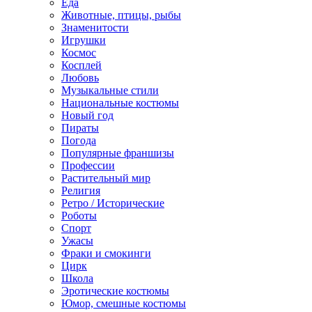
Еда
Животные, птицы, рыбы
Знаменитости
Игрушки
Космос
Косплей
Любовь
Музыкальные стили
Национальные костюмы
Новый год
Пираты
Погода
Популярные франшизы
Профессии
Растительный мир
Религия
Ретро / Исторические
Роботы
Спорт
Ужасы
Фраки и смокинги
Цирк
Школа
Эротические костюмы
Юмор, смешные костюмы