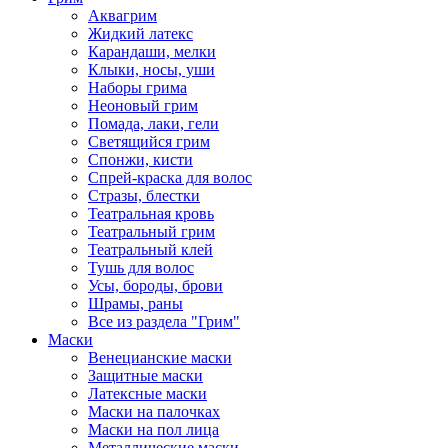
Аквагрим
Жидкий латекс
Карандаши, мелки
Клыки, носы, уши
Наборы грима
Неоновый грим
Помада, лаки, гели
Светящийся грим
Спонжи, кисти
Спрей-краска для волос
Стразы, блестки
Театральная кровь
Театральный грим
Театральный клей
Тушь для волос
Усы, бороды, брови
Шрамы, раны
Все из раздела "Грим"
Маски
Венецианские маски
Защитные маски
Латексные маски
Маски на палочках
Маски на пол лица
Металлические маски