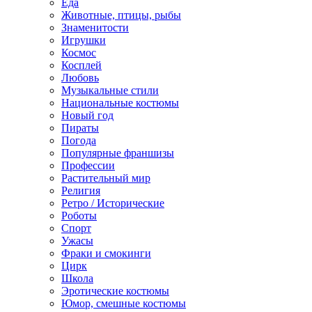
Еда
Животные, птицы, рыбы
Знаменитости
Игрушки
Космос
Косплей
Любовь
Музыкальные стили
Национальные костюмы
Новый год
Пираты
Погода
Популярные франшизы
Профессии
Растительный мир
Религия
Ретро / Исторические
Роботы
Спорт
Ужасы
Фраки и смокинги
Цирк
Школа
Эротические костюмы
Юмор, смешные костюмы