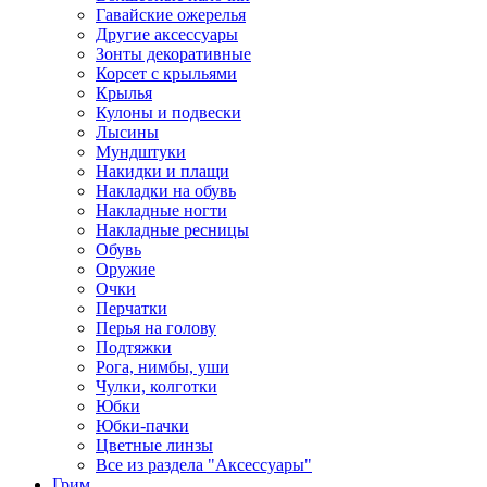
Гавайские ожерелья
Другие аксессуары
Зонты декоративные
Корсет с крыльями
Крылья
Кулоны и подвески
Лысины
Мундштуки
Накидки и плащи
Накладки на обувь
Накладные ногти
Накладные ресницы
Обувь
Оружие
Очки
Перчатки
Перья на голову
Подтяжки
Рога, нимбы, уши
Чулки, колготки
Юбки
Юбки-пачки
Цветные линзы
Все из раздела "Аксессуары"
Грим