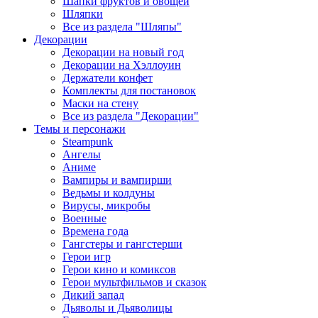
Шапки фруктов и овощей
Шляпки
Все из раздела "Шляпы"
Декорации
Декорации на новый год
Декорации на Хэллоуин
Держатели конфет
Комплекты для постановок
Маски на стену
Все из раздела "Декорации"
Темы и персонажи
Steampunk
Ангелы
Аниме
Вампиры и вампирши
Ведьмы и колдуны
Вирусы, микробы
Военные
Времена года
Гангстеры и гангстерши
Герои игр
Герои кино и комиксов
Герои мультфильмов и сказок
Дикий запад
Дьяволы и Дьяволицы