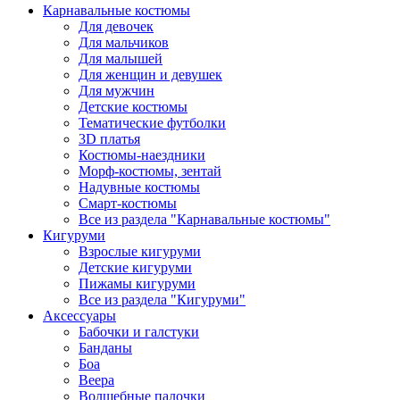
Карнавальные костюмы
Для девочек
Для мальчиков
Для малышей
Для женщин и девушек
Для мужчин
Детские костюмы
Тематические футболки
3D платья
Костюмы-наездники
Морф-костюмы, зентай
Надувные костюмы
Смарт-костюмы
Все из раздела "Карнавальные костюмы"
Кигуруми
Взрослые кигуруми
Детские кигуруми
Пижамы кигуруми
Все из раздела "Кигуруми"
Аксессуары
Бабочки и галстуки
Банданы
Боа
Веера
Волшебные палочки