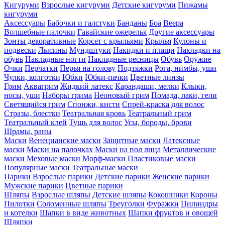
Кигуруми
Взрослые кигуруми
Детские кигуруми
Пижамы
кигуруми
Аксессуары
Бабочки и галстуки
Банданы
Боа
Веера
Волшебные палочки
Гавайские ожерелья
Другие аксессуары
Зонты декоративные
Корсет с крыльями
Крылья
Кулоны и
подвески
Лысины
Мундштуки
Накидки и плащи
Накладки на
обувь
Накладные ногти
Накладные ресницы
Обувь
Оружие
Очки
Перчатки
Перья на голову
Подтяжки
Рога, нимбы, уши
Чулки, колготки
Юбки
Юбки-пачки
Цветные линзы
Грим
Аквагрим
Жидкий латекс
Карандаши, мелки
Клыки,
носы, уши
Наборы грима
Неоновый грим
Помада, лаки, гели
Светящийся грим
Спонжи, кисти
Спрей-краска для волос
Стразы, блестки
Театральная кровь
Театральный грим
Театральный клей
Тушь для волос
Усы, бороды, брови
Шрамы, раны
Маски
Венецианские маски
Защитные маски
Латексные
маски
Маски на палочках
Маски на пол лица
Металлические
маски
Меховые маски
Морф-маски
Пластиковые маски
Популярные маски
Театральные маски
Парики
Взрослые парики
Детские парики
Женские парики
Мужские парики
Цветные парики
Шляпы
Взрослые шляпы
Детские шляпы
Кокошники
Короны
Пилотки
Соломенные шляпы
Треуголки
Фуражки
Цилиндры
и котелки
Шапки в виде животных
Шапки фруктов и овощей
Шляпки