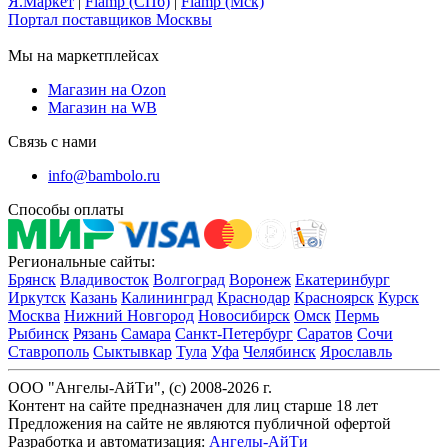
Я.Маркет
|
Flamp (СПб)
|
Flamp (Мск)
Портал поставщиков Москвы
Мы на маркетплейсах
Магазин на Ozon
Магазин на WB
Связь с нами
info@bambolo.ru
Способы оплаты
Региональные сайты:
Брянск
Владивосток
Волгоград
Воронеж
Екатеринбург
Иркутск
Казань
Калининград
Краснодар
Красноярск
Курск
Москва
Нижний Новгород
Новосибирск
Омск
Пермь
Рыбинск
Рязань
Самара
Санкт-Петербург
Саратов
Сочи
Ставрополь
Сыктывкар
Тула
Уфа
Челябинск
Ярославль
ООО "Ангелы-АйТи", (c) 2008-2026 г.
Контент на сайте предназначен для лиц старше 18 лет
Предложения на сайте не являются публичной офертой
Разработка и автоматизация:
Ангелы-АйТи