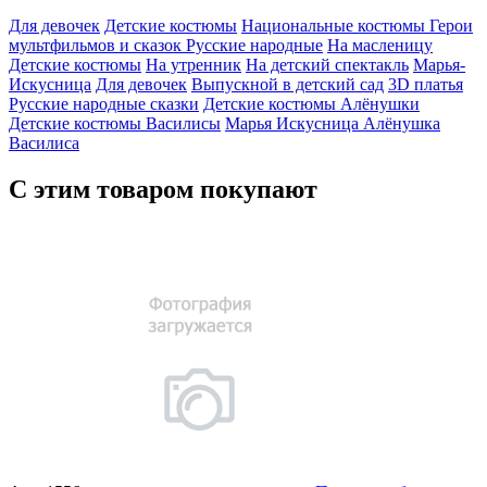
Для девочек
Детские костюмы
Национальные костюмы
Герои
мультфильмов и сказок
Русские народные
На масленицу
Детские костюмы
На утренник
На детский спектакль
Марья-
Искусница
Для девочек
Выпускной в детский сад
3D платья
Русские народные сказки
Детские костюмы Алёнушки
Детские костюмы Василисы
Марья Искусница
Алёнушка
Василиса
С этим товаром покупают