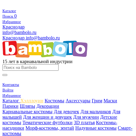
Каталог
0
Поиск
Избранное
Краснодар
info@bambolo.ru
Краснодар
info@bambolo.ru
15 лет в карнавальной индустрии
Контакты
Войти
Избранное
Каталог
Хэлллоуин
Костюмы
Аксессуары
Грим
Маски
Парики
Шляпы
Декорации
Карнавальные костюмы
Для девочек
Для мальчиков
Для
малышей
Для женщин и девушек
Для мужчин
Детские
костюмы
Тематические футболки
3D платья
Костюмы-
наездники
Морф-костюмы, зентай
Надувные костюмы
Смарт-
костюмы