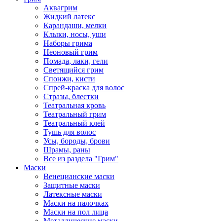
Аквагрим
Жидкий латекс
Карандаши, мелки
Клыки, носы, уши
Наборы грима
Неоновый грим
Помада, лаки, гели
Светящийся грим
Спонжи, кисти
Спрей-краска для волос
Стразы, блестки
Театральная кровь
Театральный грим
Театральный клей
Тушь для волос
Усы, бороды, брови
Шрамы, раны
Все из раздела "Грим"
Маски
Венецианские маски
Защитные маски
Латексные маски
Маски на палочках
Маски на пол лица
Металлические маски