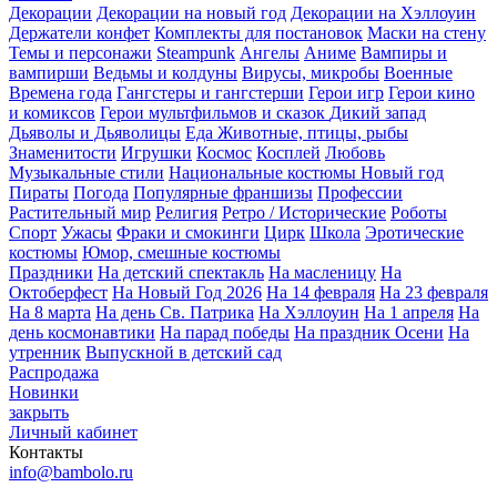
Декорации
Декорации на новый год
Декорации на Хэллоуин
Держатели конфет
Комплекты для постановок
Маски на стену
Темы и персонажи
Steampunk
Ангелы
Аниме
Вампиры и
вампирши
Ведьмы и колдуны
Вирусы, микробы
Военные
Времена года
Гангстеры и гангстерши
Герои игр
Герои кино
и комиксов
Герои мультфильмов и сказок
Дикий запад
Дьяволы и Дьяволицы
Еда
Животные, птицы, рыбы
Знаменитости
Игрушки
Космос
Косплей
Любовь
Музыкальные стили
Национальные костюмы
Новый год
Пираты
Погода
Популярные франшизы
Профессии
Растительный мир
Религия
Ретро / Исторические
Роботы
Спорт
Ужасы
Фраки и смокинги
Цирк
Школа
Эротические
костюмы
Юмор, смешные костюмы
Праздники
На детский спектакль
На масленицу
На
Октоберфест
На Новый Год 2026
На 14 февраля
На 23 февраля
На 8 марта
На день Св. Патрика
На Хэллоуин
На 1 апреля
На
день космонавтики
На парад победы
На праздник Осени
На
утренник
Выпускной в детский сад
Распродажа
Новинки
закрыть
Личный кабинет
Контакты
info@bambolo.ru