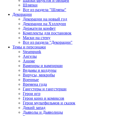
Шапки фруктов и овощей
Шляпки
Все из раздела "Шляпы"
Декорации
Декорации на новый год
Декорации на Хэллоуин
Держатели конфет
Комплекты для постановок
Маски на стену
Все из раздела "Декорации"
Темы и персонажи
Steampunk
Ангелы
Аниме
Вампиры и вампирши
Ведьмы и колдуны
Вирусы, микробы
Военные
Времена года
Гангстеры и гангстерши
Герои игр
Герои кино и комиксов
Герои мультфильмов и сказок
Дикий запад
Дьяволы и Дьяволицы