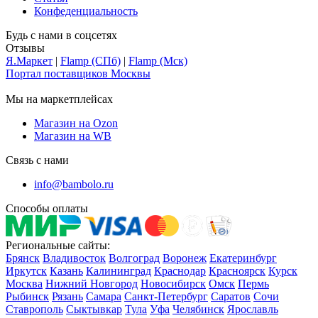
Конфеденциальность
Будь с нами в соцсетях
Отзывы
Я.Маркет
|
Flamp (СПб)
|
Flamp (Мск)
Портал поставщиков Москвы
Мы на маркетплейсах
Магазин на Ozon
Магазин на WB
Связь с нами
info@bambolo.ru
Способы оплаты
Региональные сайты:
Брянск
Владивосток
Волгоград
Воронеж
Екатеринбург
Иркутск
Казань
Калининград
Краснодар
Красноярск
Курск
Москва
Нижний Новгород
Новосибирск
Омск
Пермь
Рыбинск
Рязань
Самара
Санкт-Петербург
Саратов
Сочи
Ставрополь
Сыктывкар
Тула
Уфа
Челябинск
Ярославль