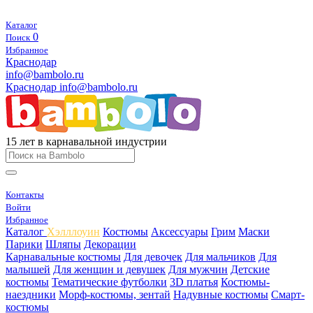
Каталог
0
Поиск
Избранное
Краснодар
info@bambolo.ru
Краснодар
info@bambolo.ru
15 лет в карнавальной индустрии
Контакты
Войти
Избранное
Каталог
Хэлллоуин
Костюмы
Аксессуары
Грим
Маски
Парики
Шляпы
Декорации
Карнавальные костюмы
Для девочек
Для мальчиков
Для
малышей
Для женщин и девушек
Для мужчин
Детские
костюмы
Тематические футболки
3D платья
Костюмы-
наездники
Морф-костюмы, зентай
Надувные костюмы
Смарт-
костюмы