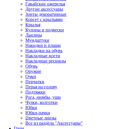
Гавайские ожерелья
Другие аксессуары
Зонты декоративные
Корсет с крыльями
Крылья
Кулоны и подвески
Лысины
Мундштуки
Накидки и плащи
Накладки на обувь
Накладные ногти
Накладные ресницы
Обувь
Оружие
Очки
Перчатки
Перья на голову
Подтяжки
Рога, нимбы, уши
Чулки, колготки
Юбки
Юбки-пачки
Цветные линзы
Все из раздела "Аксессуары"
Грим