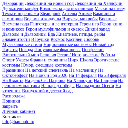
Декорации
Декорации на новый год
Декорации на Хэллоуин
Держатели конфет
Комплекты для постановок
Маски на стену
Темы и персонажи
Steampunk
Ангелы
Аниме
Вампиры и
вампирши
Ведьмы и колдуны
Вирусы, микробы
Военные
Времена года
Гангстеры и гангстерши
Герои игр
Герои кино
и комиксов
Герои мультфильмов и сказок
Дикий запад
Дьяволы и Дьяволицы
Еда
Животные, птицы, рыбы
Знаменитости
Игрушки
Космос
Косплей
Любовь
Музыкальные стили
Национальные костюмы
Новый год
Пираты
Погода
Популярные франшизы
Профессии
Растительный мир
Религия
Ретро / Исторические
Роботы
Спорт
Ужасы
Фраки и смокинги
Цирк
Школа
Эротические
костюмы
Юмор, смешные костюмы
Праздники
На детский спектакль
На масленицу
На
Октоберфест
На Новый Год 2026
На 14 февраля
На 23 февраля
На 8 марта
На день Св. Патрика
На Хэллоуин
На 1 апреля
На
день космонавтики
На парад победы
На праздник Осени
На
утренник
Выпускной в детский сад
Распродажа
Новинки
закрыть
Личный кабинет
Контакты
info@bambolo.ru