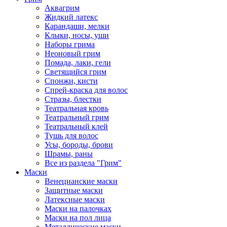
Аквагрим
Жидкий латекс
Карандаши, мелки
Клыки, носы, уши
Наборы грима
Неоновый грим
Помада, лаки, гели
Светящийся грим
Спонжи, кисти
Спрей-краска для волос
Стразы, блестки
Театральная кровь
Театральный грим
Театральный клей
Тушь для волос
Усы, бороды, брови
Шрамы, раны
Все из раздела "Грим"
Маски
Венецианские маски
Защитные маски
Латексные маски
Маски на палочках
Маски на пол лица
Металлические маски