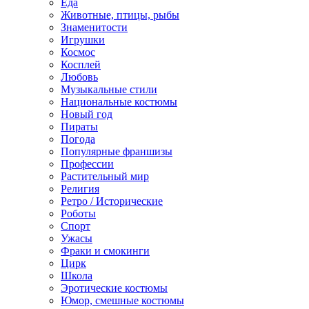
Еда
Животные, птицы, рыбы
Знаменитости
Игрушки
Космос
Косплей
Любовь
Музыкальные стили
Национальные костюмы
Новый год
Пираты
Погода
Популярные франшизы
Профессии
Растительный мир
Религия
Ретро / Исторические
Роботы
Спорт
Ужасы
Фраки и смокинги
Цирк
Школа
Эротические костюмы
Юмор, смешные костюмы