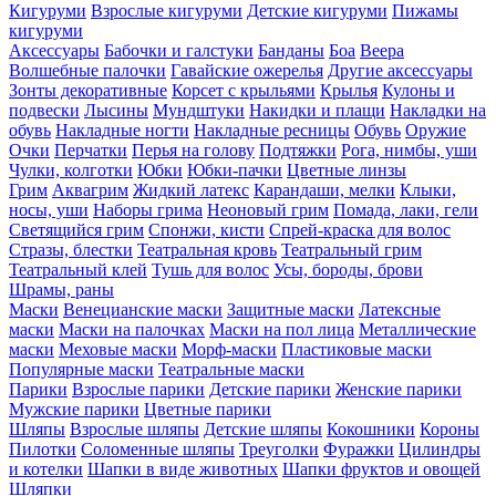
Кигуруми
Взрослые кигуруми
Детские кигуруми
Пижамы
кигуруми
Аксессуары
Бабочки и галстуки
Банданы
Боа
Веера
Волшебные палочки
Гавайские ожерелья
Другие аксессуары
Зонты декоративные
Корсет с крыльями
Крылья
Кулоны и
подвески
Лысины
Мундштуки
Накидки и плащи
Накладки на
обувь
Накладные ногти
Накладные ресницы
Обувь
Оружие
Очки
Перчатки
Перья на голову
Подтяжки
Рога, нимбы, уши
Чулки, колготки
Юбки
Юбки-пачки
Цветные линзы
Грим
Аквагрим
Жидкий латекс
Карандаши, мелки
Клыки,
носы, уши
Наборы грима
Неоновый грим
Помада, лаки, гели
Светящийся грим
Спонжи, кисти
Спрей-краска для волос
Стразы, блестки
Театральная кровь
Театральный грим
Театральный клей
Тушь для волос
Усы, бороды, брови
Шрамы, раны
Маски
Венецианские маски
Защитные маски
Латексные
маски
Маски на палочках
Маски на пол лица
Металлические
маски
Меховые маски
Морф-маски
Пластиковые маски
Популярные маски
Театральные маски
Парики
Взрослые парики
Детские парики
Женские парики
Мужские парики
Цветные парики
Шляпы
Взрослые шляпы
Детские шляпы
Кокошники
Короны
Пилотки
Соломенные шляпы
Треуголки
Фуражки
Цилиндры
и котелки
Шапки в виде животных
Шапки фруктов и овощей
Шляпки