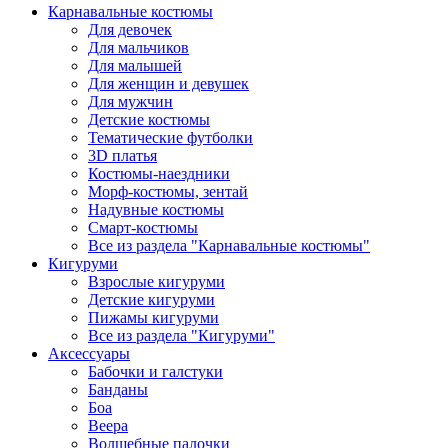
Карнавальные костюмы
Для девочек
Для мальчиков
Для малышей
Для женщин и девушек
Для мужчин
Детские костюмы
Тематические футболки
3D платья
Костюмы-наездники
Морф-костюмы, зентай
Надувные костюмы
Смарт-костюмы
Все из раздела "Карнавальные костюмы"
Кигуруми
Взрослые кигуруми
Детские кигуруми
Пижамы кигуруми
Все из раздела "Кигуруми"
Аксессуары
Бабочки и галстуки
Банданы
Боа
Веера
Волшебные палочки