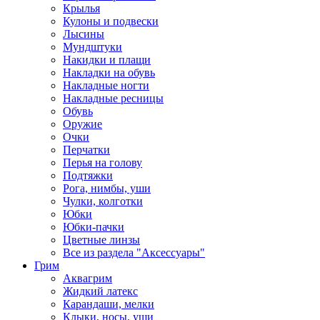
Крылья
Кулоны и подвески
Лысины
Мундштуки
Накидки и плащи
Накладки на обувь
Накладные ногти
Накладные ресницы
Обувь
Оружие
Очки
Перчатки
Перья на голову
Подтяжки
Рога, нимбы, уши
Чулки, колготки
Юбки
Юбки-пачки
Цветные линзы
Все из раздела "Аксессуары"
Грим
Аквагрим
Жидкий латекс
Карандаши, мелки
Клыки, носы, уши