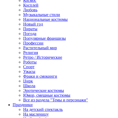
Космос
Косплей
Любовь
Музыкальные стили
Национальные костюмы
Новый год
Пираты
Погода
Популярные франшизы
Профессии
Растительный мир
Религия
Ретро / Исторические
Роботы
Спорт
Ужасы
Фраки и смокинги
Цирк
Школа
Эротические костюмы
Юмор, смешные костюмы
Все из раздела "Темы и персонажи"
Праздники
На детский спектакль
На масленицу