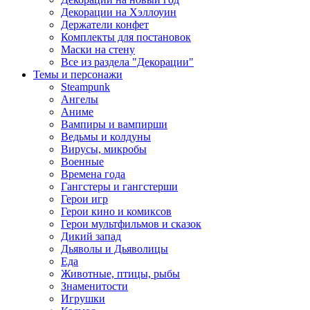
Декорации на Хэллоуин
Держатели конфет
Комплекты для постановок
Маски на стену
Все из раздела "Декорации"
Темы и персонажи
Steampunk
Ангелы
Аниме
Вампиры и вампирши
Ведьмы и колдуны
Вирусы, микробы
Военные
Времена года
Гангстеры и гангстерши
Герои игр
Герои кино и комиксов
Герои мультфильмов и сказок
Дикий запад
Дьяволы и Дьяволицы
Еда
Животные, птицы, рыбы
Знаменитости
Игрушки