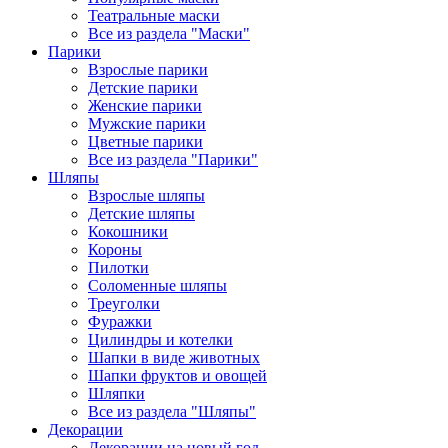
Театральные маски
Все из раздела "Маски"
Парики
Взрослые парики
Детские парики
Женские парики
Мужские парики
Цветные парики
Все из раздела "Парики"
Шляпы
Взрослые шляпы
Детские шляпы
Кокошники
Короны
Пилотки
Соломенные шляпы
Треуголки
Фуражки
Цилиндры и котелки
Шапки в виде животных
Шапки фруктов и овощей
Шляпки
Все из раздела "Шляпы"
Декорации
Декорации на новый год