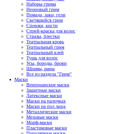
Наборы грима
Неоновый грим
Помада, лаки, гели
Светящийся грим
Спонжи, кисти
Спрей-краска для волос
Стразы, блестки
Театральная кровь
Театральный грим
Театральный клей
Тушь для волос
Усы, бороды, брови
Шрамы, раны
Все из раздела "Грим"
Маски
Венецианские маски
Защитные маски
Латексные маски
Маски на палочках
Маски на пол лица
Металлические маски
Меховые маски
Морф-маски
Пластиковые маски
Популярные маски