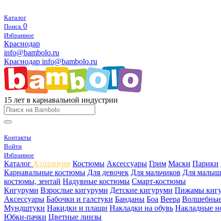
Каталог
0
Поиск
Избранное
Краснодар
info@bambolo.ru
Краснодар
info@bambolo.ru
15 лет в карнавальной индустрии
Контакты
Войти
Избранное
Каталог
Хэлллоуин
Костюмы
Аксессуары
Грим
Маски
Парики
Карнавальные костюмы
Для девочек
Для мальчиков
Для малыш
костюмы, зентай
Надувные костюмы
Смарт-костюмы
Кигуруми
Взрослые кигуруми
Детские кигуруми
Пижамы киг
Аксессуары
Бабочки и галстуки
Банданы
Боа
Веера
Волшебные
Мундштуки
Накидки и плащи
Накладки на обувь
Накладные н
Юбки-пачки
Цветные линзы