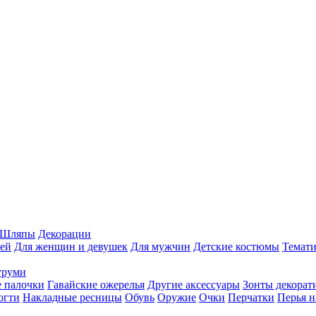
Шляпы
Декорации
ей
Для женщин и девушек
Для мужчин
Детские костюмы
Темати
уруми
 палочки
Гавайские ожерелья
Другие аксессуары
Зонты декорат
огти
Накладные ресницы
Обувь
Оружие
Очки
Перчатки
Перья н