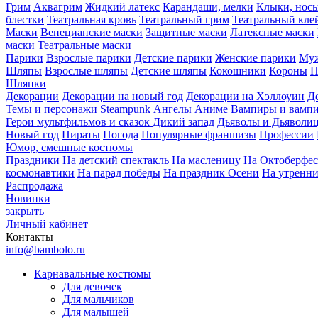
Грим
Аквагрим
Жидкий латекс
Карандаши, мелки
Клыки, нос
блестки
Театральная кровь
Театральный грим
Театральный кле
Маски
Венецианские маски
Защитные маски
Латексные маски
маски
Театральные маски
Парики
Взрослые парики
Детские парики
Женские парики
Муж
Шляпы
Взрослые шляпы
Детские шляпы
Кокошники
Короны
П
Шляпки
Декорации
Декорации на новый год
Декорации на Хэллоуин
Д
Темы и персонажи
Steampunk
Ангелы
Аниме
Вампиры и вамп
Герои мультфильмов и сказок
Дикий запад
Дьяволы и Дьяволи
Новый год
Пираты
Погода
Популярные франшизы
Профессии
Юмор, смешные костюмы
Праздники
На детский спектакль
На масленицу
На Октоберфес
космонавтики
На парад победы
На праздник Осени
На утренн
Распродажа
Новинки
закрыть
Личный кабинет
Контакты
info@bambolo.ru
Карнавальные костюмы
Для девочек
Для мальчиков
Для малышей