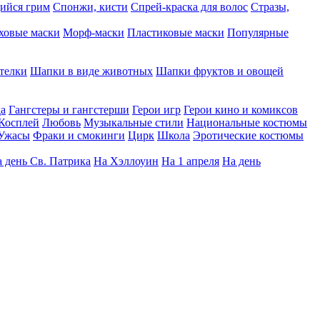
ийся грим
Спонжи, кисти
Спрей-краска для волос
Стразы,
ховые маски
Морф-маски
Пластиковые маски
Популярные
телки
Шапки в виде животных
Шапки фруктов и овощей
да
Гангстеры и гангстерши
Герои игр
Герои кино и комиксов
Косплей
Любовь
Музыкальные стили
Национальные костюмы
Ужасы
Фраки и смокинги
Цирк
Школа
Эротические костюмы
 день Св. Патрика
На Хэллоуин
На 1 апреля
На день