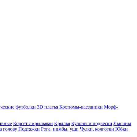
ческие футболки
3D платья
Костюмы-наездники
Морф-
ивные
Корсет с крыльями
Крылья
Кулоны и подвески
Лысины
а голову
Подтяжки
Рога, нимбы, уши
Чулки, колготки
Юбки