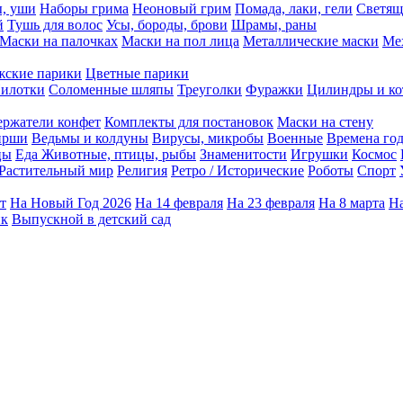
ы, уши
Наборы грима
Неоновый грим
Помада, лаки, гели
Светящ
й
Тушь для волос
Усы, бороды, брови
Шрамы, раны
Маски на палочках
Маски на пол лица
Металлические маски
Ме
ские парики
Цветные парики
илотки
Соломенные шляпы
Треуголки
Фуражки
Цилиндры и ко
ержатели конфет
Комплекты для постановок
Маски на стену
ирши
Ведьмы и колдуны
Вирусы, микробы
Военные
Времена го
цы
Еда
Животные, птицы, рыбы
Знаменитости
Игрушки
Космос
Растительный мир
Религия
Ретро / Исторические
Роботы
Спорт
т
На Новый Год 2026
На 14 февраля
На 23 февраля
На 8 марта
На
ик
Выпускной в детский сад