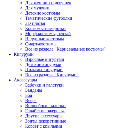
Для женщин и девушек
Для мужчин
Детские костюмы
Тематические футболки
3D платья
Костюмы-наездники
Морф-костюмы, зентай
Надувные костюмы
Смарт-костюмы
Все из раздела "Карнавальные костюмы"
Кигуруми
Взрослые кигуруми
Детские кигуруми
Пижамы кигуруми
Все из раздела "Кигуруми"
Аксессуары
Бабочки и галстуки
Банданы
Боа
Веера
Волшебные палочки
Гавайские ожерелья
Другие аксессуары
Зонты декоративные
Корсет с крыльями