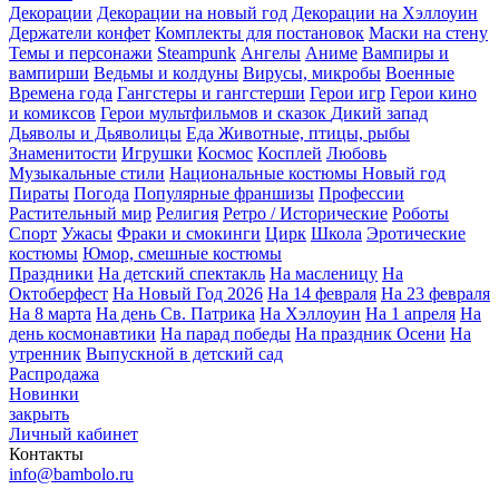
Декорации
Декорации на новый год
Декорации на Хэллоуин
Держатели конфет
Комплекты для постановок
Маски на стену
Темы и персонажи
Steampunk
Ангелы
Аниме
Вампиры и
вампирши
Ведьмы и колдуны
Вирусы, микробы
Военные
Времена года
Гангстеры и гангстерши
Герои игр
Герои кино
и комиксов
Герои мультфильмов и сказок
Дикий запад
Дьяволы и Дьяволицы
Еда
Животные, птицы, рыбы
Знаменитости
Игрушки
Космос
Косплей
Любовь
Музыкальные стили
Национальные костюмы
Новый год
Пираты
Погода
Популярные франшизы
Профессии
Растительный мир
Религия
Ретро / Исторические
Роботы
Спорт
Ужасы
Фраки и смокинги
Цирк
Школа
Эротические
костюмы
Юмор, смешные костюмы
Праздники
На детский спектакль
На масленицу
На
Октоберфест
На Новый Год 2026
На 14 февраля
На 23 февраля
На 8 марта
На день Св. Патрика
На Хэллоуин
На 1 апреля
На
день космонавтики
На парад победы
На праздник Осени
На
утренник
Выпускной в детский сад
Распродажа
Новинки
закрыть
Личный кабинет
Контакты
info@bambolo.ru