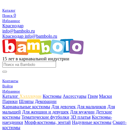
Каталог
0
Поиск
Избранное
Краснодар
info@bambolo.ru
Краснодар
info@bambolo.ru
15 лет в карнавальной индустрии
Контакты
Войти
Избранное
Каталог
Хэлллоуин
Костюмы
Аксессуары
Грим
Маски
Парики
Шляпы
Декорации
Карнавальные костюмы
Для девочек
Для мальчиков
Для
малышей
Для женщин и девушек
Для мужчин
Детские
костюмы
Тематические футболки
3D платья
Костюмы-
наездники
Морф-костюмы, зентай
Надувные костюмы
Смарт-
костюмы