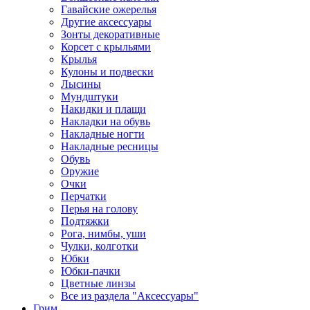
Гавайские ожерелья
Другие аксессуары
Зонты декоративные
Корсет с крыльями
Крылья
Кулоны и подвески
Лысины
Мундштуки
Накидки и плащи
Накладки на обувь
Накладные ногти
Накладные ресницы
Обувь
Оружие
Очки
Перчатки
Перья на голову
Подтяжки
Рога, нимбы, уши
Чулки, колготки
Юбки
Юбки-пачки
Цветные линзы
Все из раздела "Аксессуары"
Грим