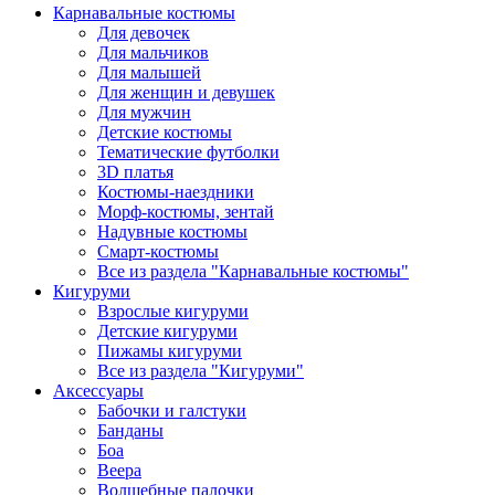
Карнавальные костюмы
Для девочек
Для мальчиков
Для малышей
Для женщин и девушек
Для мужчин
Детские костюмы
Тематические футболки
3D платья
Костюмы-наездники
Морф-костюмы, зентай
Надувные костюмы
Смарт-костюмы
Все из раздела "Карнавальные костюмы"
Кигуруми
Взрослые кигуруми
Детские кигуруми
Пижамы кигуруми
Все из раздела "Кигуруми"
Аксессуары
Бабочки и галстуки
Банданы
Боа
Веера
Волшебные палочки