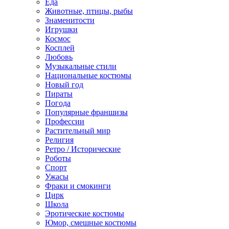
Еда
Животные, птицы, рыбы
Знаменитости
Игрушки
Космос
Косплей
Любовь
Музыкальные стили
Национальные костюмы
Новый год
Пираты
Погода
Популярные франшизы
Профессии
Растительный мир
Религия
Ретро / Исторические
Роботы
Спорт
Ужасы
Фраки и смокинги
Цирк
Школа
Эротические костюмы
Юмор, смешные костюмы