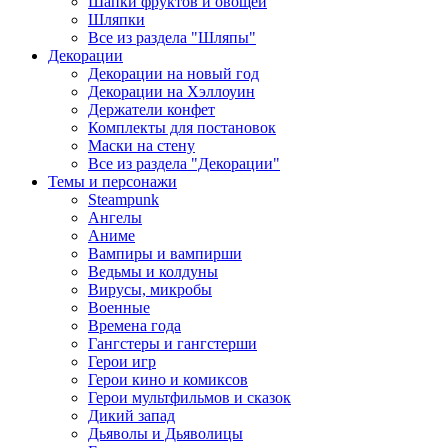
Шапки фруктов и овощей
Шляпки
Все из раздела "Шляпы"
Декорации
Декорации на новый год
Декорации на Хэллоуин
Держатели конфет
Комплекты для постановок
Маски на стену
Все из раздела "Декорации"
Темы и персонажи
Steampunk
Ангелы
Аниме
Вампиры и вампирши
Ведьмы и колдуны
Вирусы, микробы
Военные
Времена года
Гангстеры и гангстерши
Герои игр
Герои кино и комиксов
Герои мультфильмов и сказок
Дикий запад
Дьяволы и Дьяволицы