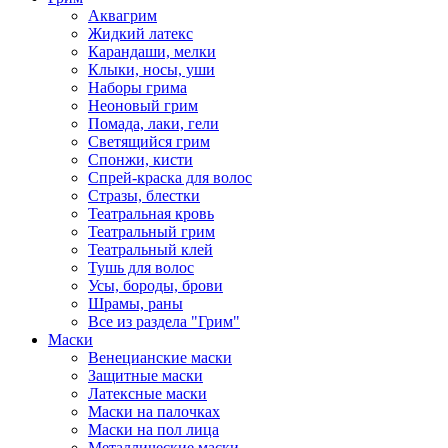
Аквагрим
Жидкий латекс
Карандаши, мелки
Клыки, носы, уши
Наборы грима
Неоновый грим
Помада, лаки, гели
Светящийся грим
Спонжи, кисти
Спрей-краска для волос
Стразы, блестки
Театральная кровь
Театральный грим
Театральный клей
Тушь для волос
Усы, бороды, брови
Шрамы, раны
Все из раздела "Грим"
Маски
Венецианские маски
Защитные маски
Латексные маски
Маски на палочках
Маски на пол лица
Металлические маски