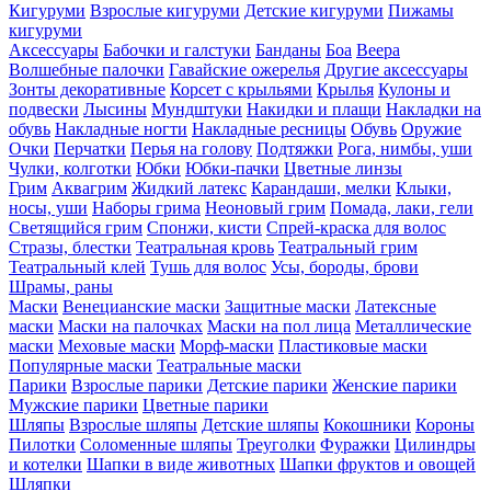
Кигуруми
Взрослые кигуруми
Детские кигуруми
Пижамы
кигуруми
Аксессуары
Бабочки и галстуки
Банданы
Боа
Веера
Волшебные палочки
Гавайские ожерелья
Другие аксессуары
Зонты декоративные
Корсет с крыльями
Крылья
Кулоны и
подвески
Лысины
Мундштуки
Накидки и плащи
Накладки на
обувь
Накладные ногти
Накладные ресницы
Обувь
Оружие
Очки
Перчатки
Перья на голову
Подтяжки
Рога, нимбы, уши
Чулки, колготки
Юбки
Юбки-пачки
Цветные линзы
Грим
Аквагрим
Жидкий латекс
Карандаши, мелки
Клыки,
носы, уши
Наборы грима
Неоновый грим
Помада, лаки, гели
Светящийся грим
Спонжи, кисти
Спрей-краска для волос
Стразы, блестки
Театральная кровь
Театральный грим
Театральный клей
Тушь для волос
Усы, бороды, брови
Шрамы, раны
Маски
Венецианские маски
Защитные маски
Латексные
маски
Маски на палочках
Маски на пол лица
Металлические
маски
Меховые маски
Морф-маски
Пластиковые маски
Популярные маски
Театральные маски
Парики
Взрослые парики
Детские парики
Женские парики
Мужские парики
Цветные парики
Шляпы
Взрослые шляпы
Детские шляпы
Кокошники
Короны
Пилотки
Соломенные шляпы
Треуголки
Фуражки
Цилиндры
и котелки
Шапки в виде животных
Шапки фруктов и овощей
Шляпки