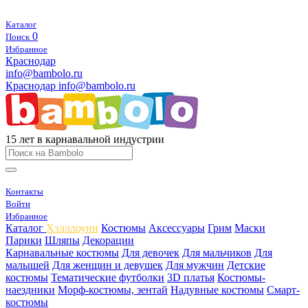
Каталог
0
Поиск
Избранное
Краснодар
info@bambolo.ru
Краснодар
info@bambolo.ru
15 лет в карнавальной индустрии
Контакты
Войти
Избранное
Каталог
Хэлллоуин
Костюмы
Аксессуары
Грим
Маски
Парики
Шляпы
Декорации
Карнавальные костюмы
Для девочек
Для мальчиков
Для
малышей
Для женщин и девушек
Для мужчин
Детские
костюмы
Тематические футболки
3D платья
Костюмы-
наездники
Морф-костюмы, зентай
Надувные костюмы
Смарт-
костюмы