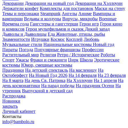
Декорации
Декорации на новый год
Декорации на Хэллоуин
Держатели конфет
Комплекты для постановок
Маски на стену
Темы и персонажи
Steampunk
Ангелы
Аниме
Вампиры и
вампирши
Ведьмы и колдуны
Вирусы, микробы
Военные
Времена года
Гангстеры и гангстерши
Герои игр
Герои кино
и комиксов
Герои мультфильмов и сказок
Дикий запад
Дьяволы и Дьяволицы
Еда
Животные, птицы, рыбы
Знаменитости
Игрушки
Космос
Косплей
Любовь
Музыкальные стили
Национальные костюмы
Новый год
Пираты
Погода
Популярные франшизы
Профессии
Растительный мир
Религия
Ретро / Исторические
Роботы
Спорт
Ужасы
Фраки и смокинги
Цирк
Школа
Эротические
костюмы
Юмор, смешные костюмы
Праздники
На детский спектакль
На масленицу
На
Октоберфест
На Новый Год 2026
На 14 февраля
На 23 февраля
На 8 марта
На день Св. Патрика
На Хэллоуин
На 1 апреля
На
день космонавтики
На парад победы
На праздник Осени
На
утренник
Выпускной в детский сад
Распродажа
Новинки
закрыть
Личный кабинет
Контакты
info@bambolo.ru