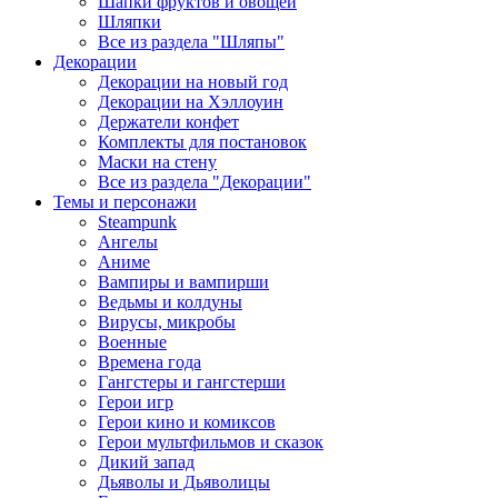
Шапки фруктов и овощей
Шляпки
Все из раздела "Шляпы"
Декорации
Декорации на новый год
Декорации на Хэллоуин
Держатели конфет
Комплекты для постановок
Маски на стену
Все из раздела "Декорации"
Темы и персонажи
Steampunk
Ангелы
Аниме
Вампиры и вампирши
Ведьмы и колдуны
Вирусы, микробы
Военные
Времена года
Гангстеры и гангстерши
Герои игр
Герои кино и комиксов
Герои мультфильмов и сказок
Дикий запад
Дьяволы и Дьяволицы