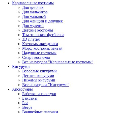
Карнавальные костюмы
Для девочек
Для мальчиков
Для малышей
Для женщин и девушек
Для мужчин
Детские костюмы
Тематические футболки
3D платья
Костюмы-наездники
Морф-костюмы, зентай
Надувные костюмы
Смарт-костюмы
Все из раздела "Карнавальные костюмы"
Кигуруми
Взрослые кигуруми
Детские кигуруми
Пижамы кигуруми
Все из раздела "Кигуруми"
Аксессуары
Бабочки и галстуки
Банданы
Боа
Веера
Волшебные палочки