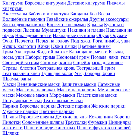
Кигуруми
Взрослые кигуруми
Детские кигуруми
Пижамы
кигуруми
Аксессуары
Бабочки и галстуки
Банданы
Боа
Веера
Волшебные палочки
Гавайские ожерелья
Другие аксессуары
Зонты декоративные
Корсет с крыльями
Крылья
Кулоны и
подвески
Лысины
Мундштуки
Накидки и плащи
Накладки на
обувь
Накладные ногти
Накладные ресницы
Обувь
Оружие
Очки
Перчатки
Перья на голову
Подтяжки
Рога, нимбы, уши
Чулки, колготки
Юбки
Юбки-пачки
Цветные линзы
Грим
Аквагрим
Жидкий латекс
Карандаши, мелки
Клыки,
носы, уши
Наборы грима
Неоновый грим
Помада, лаки, гели
Светящийся грим
Спонжи, кисти
Спрей-краска для волос
Стразы, блестки
Театральная кровь
Театральный грим
Театральный клей
Тушь для волос
Усы, бороды, брови
Шрамы, раны
Маски
Венецианские маски
Защитные маски
Латексные
маски
Маски на палочках
Маски на пол лица
Металлические
маски
Меховые маски
Морф-маски
Пластиковые маски
Популярные маски
Театральные маски
Парики
Взрослые парики
Детские парики
Женские парики
Мужские парики
Цветные парики
Шляпы
Взрослые шляпы
Детские шляпы
Кокошники
Короны
Пилотки
Соломенные шляпы
Треуголки
Фуражки
Цилиндры
и котелки
Шапки в виде животных
Шапки фруктов и овощей
Шляпки