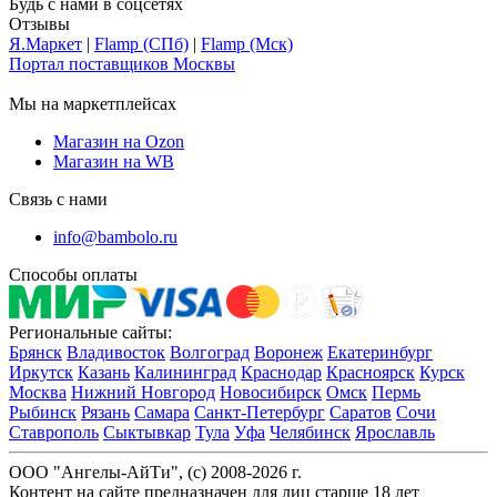
Будь с нами в соцсетях
Отзывы
Я.Маркет
|
Flamp (СПб)
|
Flamp (Мск)
Портал поставщиков Москвы
Мы на маркетплейсах
Магазин на Ozon
Магазин на WB
Связь с нами
info@bambolo.ru
Способы оплаты
Региональные сайты:
Брянск
Владивосток
Волгоград
Воронеж
Екатеринбург
Иркутск
Казань
Калининград
Краснодар
Красноярск
Курск
Москва
Нижний Новгород
Новосибирск
Омск
Пермь
Рыбинск
Рязань
Самара
Санкт-Петербург
Саратов
Сочи
Ставрополь
Сыктывкар
Тула
Уфа
Челябинск
Ярославль
ООО "Ангелы-АйТи", (c) 2008-2026 г.
Контент на сайте предназначен для лиц старше 18 лет