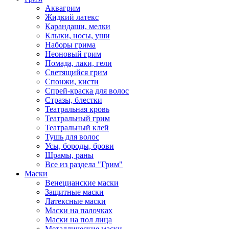
Аквагрим
Жидкий латекс
Карандаши, мелки
Клыки, носы, уши
Наборы грима
Неоновый грим
Помада, лаки, гели
Светящийся грим
Спонжи, кисти
Спрей-краска для волос
Стразы, блестки
Театральная кровь
Театральный грим
Театральный клей
Тушь для волос
Усы, бороды, брови
Шрамы, раны
Все из раздела "Грим"
Маски
Венецианские маски
Защитные маски
Латексные маски
Маски на палочках
Маски на пол лица
Металлические маски