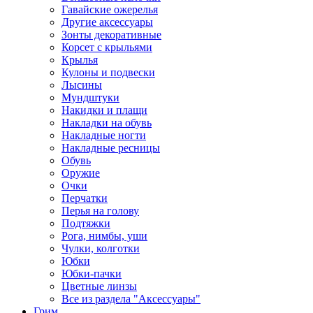
Гавайские ожерелья
Другие аксессуары
Зонты декоративные
Корсет с крыльями
Крылья
Кулоны и подвески
Лысины
Мундштуки
Накидки и плащи
Накладки на обувь
Накладные ногти
Накладные ресницы
Обувь
Оружие
Очки
Перчатки
Перья на голову
Подтяжки
Рога, нимбы, уши
Чулки, колготки
Юбки
Юбки-пачки
Цветные линзы
Все из раздела "Аксессуары"
Грим