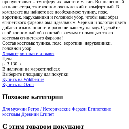
прочувствовать атмосферу их власти и магии. Выполненный
из полиэстера, этот костюм очень легкий и комфортный. В
комплекте вы найдете все необходимое: тунику, пояс,
воротник, нарукавники и головной убор, чтобы ваш образ
египетского фараона был идеальным. Черный и золотой цвета
добавят изысканности и роскоши вашему наряду. Сделайте
свой костюмный образ незабываемым с помощью этого
костюма египетского фараона!
Состав костюма:
туника, пояс, воротник, нарукавники,
головной убор
Характеристики и отзывы
Цена
р.
3 130
р.
В наличии на маркетплейсах
Выберите площадку для покупки
Купить на Wildberries
Купить на Ozon
Похожие категории
Для мужчин
Ретро / Исторические
Фараон
Египетские
костюмы
Древний Египет
С этим товаром покупают