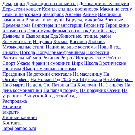
Декорации
Декорации на новый год
Декорации на Хэллоуин
Держатели конфет
Комплекты для постановок
Маски на стену
Темы и персонажи
Steampunk
Ангелы
Аниме
Вампиры и
вампирши
Ведьмы и колдуны
Вирусы, микробы
Военные
Времена года
Гангстеры и гангстерши
Герои игр
Герои кино
и комиксов
Герои мультфильмов и сказок
Дикий запад
Дьяволы и Дьяволицы
Еда
Животные, птицы, рыбы
Знаменитости
Игрушки
Космос
Косплей
Любовь
Музыкальные стили
Национальные костюмы
Новый год
Пираты
Погода
Популярные франшизы
Профессии
Растительный мир
Религия
Ретро / Исторические
Роботы
Спорт
Ужасы
Фраки и смокинги
Цирк
Школа
Эротические
костюмы
Юмор, смешные костюмы
Праздники
На детский спектакль
На масленицу
На
Октоберфест
На Новый Год 2026
На 14 февраля
На 23 февраля
На 8 марта
На день Св. Патрика
На Хэллоуин
На 1 апреля
На
день космонавтики
На парад победы
На праздник Осени
На
утренник
Выпускной в детский сад
Распродажа
Новинки
закрыть
Личный кабинет
Контакты
info@bambolo.ru