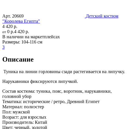
Арт.
20669
Детский костюм
"Королева Египта"
4 420 р.
0 р.
4 420 р.
от
В наличии на маркетплейсах
Размеры:
104-116 см
3
Описание
Туника на линии горловины сзади растегивается на липучку.
Нарукавники фиксируются липучкой.
Состав костюма:
туника, пояс, воротник, нарукавники,
головной убор
Тематика:
исторические / ретро, Древний Египет
Материал:
полиэстер
Пол:
мужской
Возраст:
для взрослых
Производитель:
Китай
Цвет:
черный, золотой