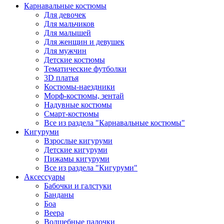
Карнавальные костюмы
Для девочек
Для мальчиков
Для малышей
Для женщин и девушек
Для мужчин
Детские костюмы
Тематические футболки
3D платья
Костюмы-наездники
Морф-костюмы, зентай
Надувные костюмы
Смарт-костюмы
Все из раздела "Карнавальные костюмы"
Кигуруми
Взрослые кигуруми
Детские кигуруми
Пижамы кигуруми
Все из раздела "Кигуруми"
Аксессуары
Бабочки и галстуки
Банданы
Боа
Веера
Волшебные палочки