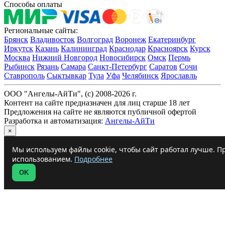
Способы оплаты
Региональные сайты:
Брянск
Владивосток
Волгоград
Воронеж
Екатеринбург
Иркутск
Казань
Калининград
Краснодар
Красноярск
Курск
Москва
Нижний Новгород
Новосибирск
Омск
Пермь
Рыбинск
Рязань
Самара
Санкт-Петербург
Саратов
Сочи
Ставрополь
Сыктывкар
Тула
Уфа
Челябинск
Ярославль
ООО "Ангелы-АйТи", (c) 2008-2026 г.
Контент на сайте предназначен для лиц старше 18 лет
Предложения на сайте не являются публичной офертой
Разработка и автоматизация:
Ангелы-АйТи
×
Мы используем файлы cookie, чтобы сайт работал лучше. Пр
использованием.
Подробнее
OK