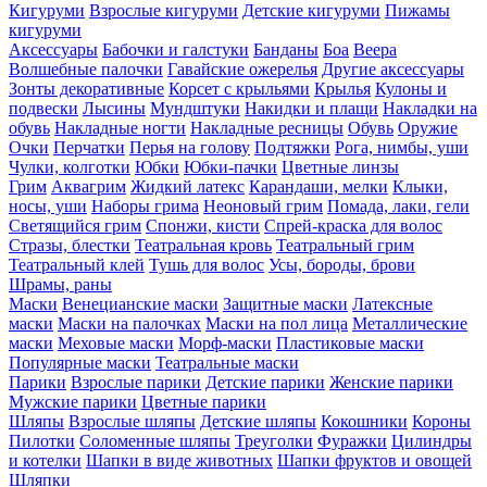
Кигуруми
Взрослые кигуруми
Детские кигуруми
Пижамы
кигуруми
Аксессуары
Бабочки и галстуки
Банданы
Боа
Веера
Волшебные палочки
Гавайские ожерелья
Другие аксессуары
Зонты декоративные
Корсет с крыльями
Крылья
Кулоны и
подвески
Лысины
Мундштуки
Накидки и плащи
Накладки на
обувь
Накладные ногти
Накладные ресницы
Обувь
Оружие
Очки
Перчатки
Перья на голову
Подтяжки
Рога, нимбы, уши
Чулки, колготки
Юбки
Юбки-пачки
Цветные линзы
Грим
Аквагрим
Жидкий латекс
Карандаши, мелки
Клыки,
носы, уши
Наборы грима
Неоновый грим
Помада, лаки, гели
Светящийся грим
Спонжи, кисти
Спрей-краска для волос
Стразы, блестки
Театральная кровь
Театральный грим
Театральный клей
Тушь для волос
Усы, бороды, брови
Шрамы, раны
Маски
Венецианские маски
Защитные маски
Латексные
маски
Маски на палочках
Маски на пол лица
Металлические
маски
Меховые маски
Морф-маски
Пластиковые маски
Популярные маски
Театральные маски
Парики
Взрослые парики
Детские парики
Женские парики
Мужские парики
Цветные парики
Шляпы
Взрослые шляпы
Детские шляпы
Кокошники
Короны
Пилотки
Соломенные шляпы
Треуголки
Фуражки
Цилиндры
и котелки
Шапки в виде животных
Шапки фруктов и овощей
Шляпки