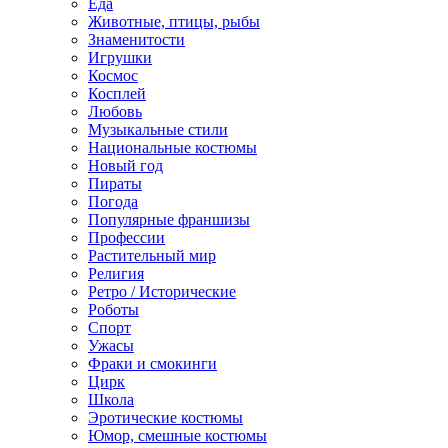
Еда
Животные, птицы, рыбы
Знаменитости
Игрушки
Космос
Косплей
Любовь
Музыкальные стили
Национальные костюмы
Новый год
Пираты
Погода
Популярные франшизы
Профессии
Растительный мир
Религия
Ретро / Исторические
Роботы
Спорт
Ужасы
Фраки и смокинги
Цирк
Школа
Эротические костюмы
Юмор, смешные костюмы