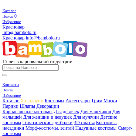
Каталог
0
Поиск
Избранное
Краснодар
info@bambolo.ru
Краснодар
info@bambolo.ru
15 лет в карнавальной индустрии
Контакты
Войти
Избранное
Каталог
Хэлллоуин
Костюмы
Аксессуары
Грим
Маски
Парики
Шляпы
Декорации
Карнавальные костюмы
Для девочек
Для мальчиков
Для
малышей
Для женщин и девушек
Для мужчин
Детские
костюмы
Тематические футболки
3D платья
Костюмы-
наездники
Морф-костюмы, зентай
Надувные костюмы
Смарт-
костюмы