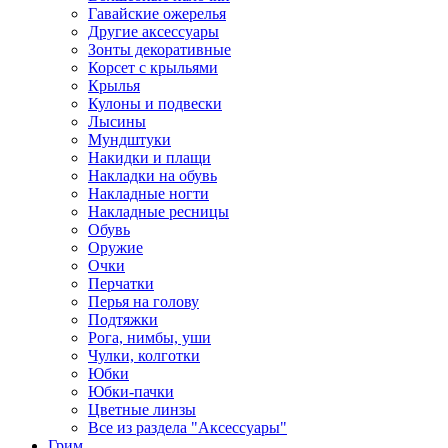
Гавайские ожерелья
Другие аксессуары
Зонты декоративные
Корсет с крыльями
Крылья
Кулоны и подвески
Лысины
Мундштуки
Накидки и плащи
Накладки на обувь
Накладные ногти
Накладные ресницы
Обувь
Оружие
Очки
Перчатки
Перья на голову
Подтяжки
Рога, нимбы, уши
Чулки, колготки
Юбки
Юбки-пачки
Цветные линзы
Все из раздела "Аксессуары"
Грим