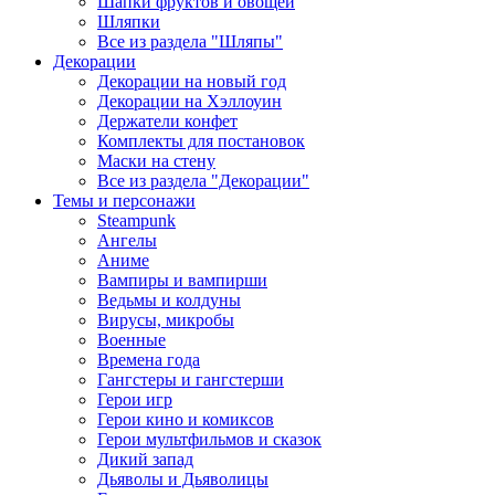
Шапки фруктов и овощей
Шляпки
Все из раздела "Шляпы"
Декорации
Декорации на новый год
Декорации на Хэллоуин
Держатели конфет
Комплекты для постановок
Маски на стену
Все из раздела "Декорации"
Темы и персонажи
Steampunk
Ангелы
Аниме
Вампиры и вампирши
Ведьмы и колдуны
Вирусы, микробы
Военные
Времена года
Гангстеры и гангстерши
Герои игр
Герои кино и комиксов
Герои мультфильмов и сказок
Дикий запад
Дьяволы и Дьяволицы