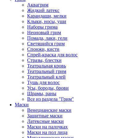
Аквагрим
Жидкий латекс
Карандаши, мелки
Клыки, носы, уши
Наборы грима
Неоновый грим
Помада, лаки, гели
Светящийся грим
Спонжи, кисти
Спрей-краска для волос
Стразы, блестки
Театральная кровь
Театральный грим
Театральный клей
Тушь для волос
Усы, бороды, брови
Шрамы, раны
Все из раздела "Грим"
Маски
Венецианские маски
Защитные маски
Латексные маски
Маски на палочках
Маски на пол лица
Металлические маски