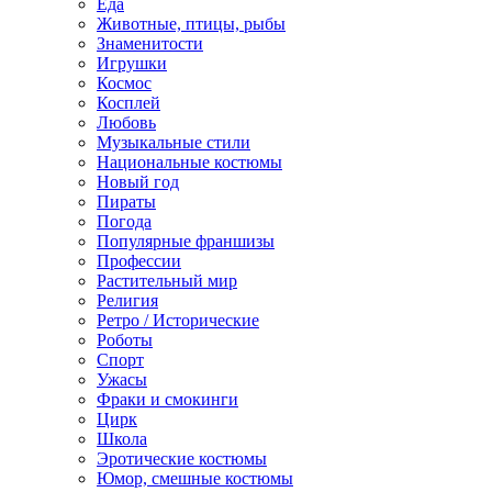
Еда
Животные, птицы, рыбы
Знаменитости
Игрушки
Космос
Косплей
Любовь
Музыкальные стили
Национальные костюмы
Новый год
Пираты
Погода
Популярные франшизы
Профессии
Растительный мир
Религия
Ретро / Исторические
Роботы
Спорт
Ужасы
Фраки и смокинги
Цирк
Школа
Эротические костюмы
Юмор, смешные костюмы