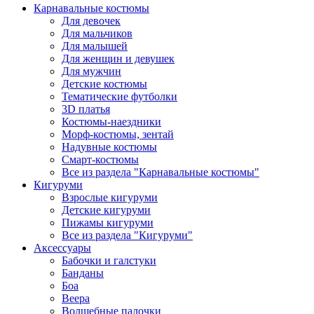
Карнавальные костюмы
Для девочек
Для мальчиков
Для малышей
Для женщин и девушек
Для мужчин
Детские костюмы
Тематические футболки
3D платья
Костюмы-наездники
Морф-костюмы, зентай
Надувные костюмы
Смарт-костюмы
Все из раздела "Карнавальные костюмы"
Кигуруми
Взрослые кигуруми
Детские кигуруми
Пижамы кигуруми
Все из раздела "Кигуруми"
Аксессуары
Бабочки и галстуки
Банданы
Боа
Веера
Волшебные палочки