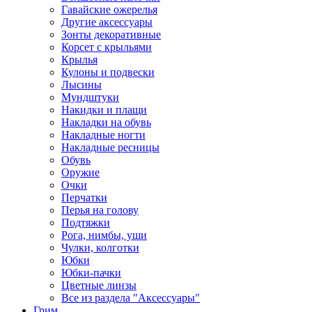
Гавайские ожерелья
Другие аксессуары
Зонты декоративные
Корсет с крыльями
Крылья
Кулоны и подвески
Лысины
Мундштуки
Накидки и плащи
Накладки на обувь
Накладные ногти
Накладные ресницы
Обувь
Оружие
Очки
Перчатки
Перья на голову
Подтяжки
Рога, нимбы, уши
Чулки, колготки
Юбки
Юбки-пачки
Цветные линзы
Все из раздела "Аксессуары"
Грим