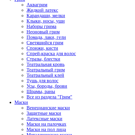
Аквагрим
Жидкий латекс
Карандаши, мелки
Клыки, носы, уши
Наборы грима
Неоновый грим
Помада, лаки, гели
Светящийся грим
Спонжи, кисти
Спрей-краска для волос
Стразы, блестки
Театральная кровь
Театральный грим
Театральный клей
Тушь для волос
Усы, бороды, брови
Шрамы, раны
Все из раздела "Грим"
Маски
Венецианские маски
Защитные маски
Латексные маски
Маски на палочках
Маски на пол лица
Металлические маски