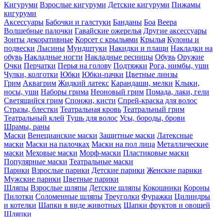
Кигуруми
Взрослые кигуруми
Детские кигуруми
Пижамы
кигуруми
Аксессуары
Бабочки и галстуки
Банданы
Боа
Веера
Волшебные палочки
Гавайские ожерелья
Другие аксессуары
Зонты декоративные
Корсет с крыльями
Крылья
Кулоны и
подвески
Лысины
Мундштуки
Накидки и плащи
Накладки на
обувь
Накладные ногти
Накладные ресницы
Обувь
Оружие
Очки
Перчатки
Перья на голову
Подтяжки
Рога, нимбы, уши
Чулки, колготки
Юбки
Юбки-пачки
Цветные линзы
Грим
Аквагрим
Жидкий латекс
Карандаши, мелки
Клыки,
носы, уши
Наборы грима
Неоновый грим
Помада, лаки, гели
Светящийся грим
Спонжи, кисти
Спрей-краска для волос
Стразы, блестки
Театральная кровь
Театральный грим
Театральный клей
Тушь для волос
Усы, бороды, брови
Шрамы, раны
Маски
Венецианские маски
Защитные маски
Латексные
маски
Маски на палочках
Маски на пол лица
Металлические
маски
Меховые маски
Морф-маски
Пластиковые маски
Популярные маски
Театральные маски
Парики
Взрослые парики
Детские парики
Женские парики
Мужские парики
Цветные парики
Шляпы
Взрослые шляпы
Детские шляпы
Кокошники
Короны
Пилотки
Соломенные шляпы
Треуголки
Фуражки
Цилиндры
и котелки
Шапки в виде животных
Шапки фруктов и овощей
Шляпки