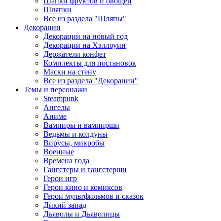
Шапки фруктов и овощей
Шляпки
Все из раздела "Шляпы"
Декорации
Декорации на новый год
Декорации на Хэллоуин
Держатели конфет
Комплекты для постановок
Маски на стену
Все из раздела "Декорации"
Темы и персонажи
Steampunk
Ангелы
Аниме
Вампиры и вампирши
Ведьмы и колдуны
Вирусы, микробы
Военные
Времена года
Гангстеры и гангстерши
Герои игр
Герои кино и комиксов
Герои мультфильмов и сказок
Дикий запад
Дьяволы и Дьяволицы