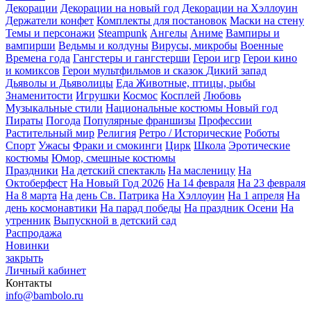
Декорации
Декорации на новый год
Декорации на Хэллоуин
Держатели конфет
Комплекты для постановок
Маски на стену
Темы и персонажи
Steampunk
Ангелы
Аниме
Вампиры и
вампирши
Ведьмы и колдуны
Вирусы, микробы
Военные
Времена года
Гангстеры и гангстерши
Герои игр
Герои кино
и комиксов
Герои мультфильмов и сказок
Дикий запад
Дьяволы и Дьяволицы
Еда
Животные, птицы, рыбы
Знаменитости
Игрушки
Космос
Косплей
Любовь
Музыкальные стили
Национальные костюмы
Новый год
Пираты
Погода
Популярные франшизы
Профессии
Растительный мир
Религия
Ретро / Исторические
Роботы
Спорт
Ужасы
Фраки и смокинги
Цирк
Школа
Эротические
костюмы
Юмор, смешные костюмы
Праздники
На детский спектакль
На масленицу
На
Октоберфест
На Новый Год 2026
На 14 февраля
На 23 февраля
На 8 марта
На день Св. Патрика
На Хэллоуин
На 1 апреля
На
день космонавтики
На парад победы
На праздник Осени
На
утренник
Выпускной в детский сад
Распродажа
Новинки
закрыть
Личный кабинет
Контакты
info@bambolo.ru