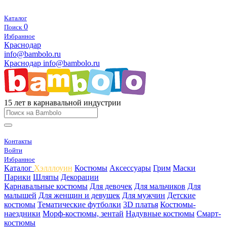
Каталог
0
Поиск
Избранное
Краснодар
info@bambolo.ru
Краснодар
info@bambolo.ru
15 лет в карнавальной индустрии
Контакты
Войти
Избранное
Каталог
Хэлллоуин
Костюмы
Аксессуары
Грим
Маски
Парики
Шляпы
Декорации
Карнавальные костюмы
Для девочек
Для мальчиков
Для
малышей
Для женщин и девушек
Для мужчин
Детские
костюмы
Тематические футболки
3D платья
Костюмы-
наездники
Морф-костюмы, зентай
Надувные костюмы
Смарт-
костюмы